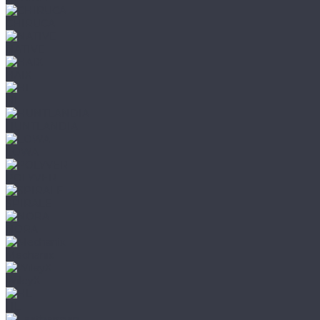
CHIRUCA
NATIVE
HAIX
HL
HUNTLANDIA
LOWA
POLYVER
SPIRALE
NORA
Mechanix
WileyX
HL