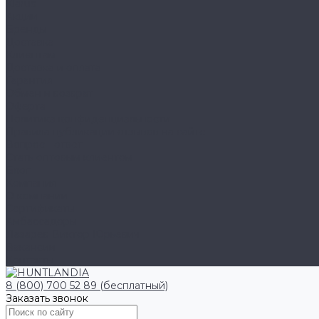
Klarus
Акции
Бренды
Доставка
Клиентам
Доставка и оплата
Гарантия
Обмен и возврат
Оферта
Политика конфиденциальности
Правила публикации отзывов на сайте
Вопрос - ответ
Стать оптовым клиентом
Блог
Компания
О компании
Сертификаты
Амбассадоры
Лазарев Виктор Юрьевич
Вакансии
Контакты
8 (800) 700 52 89 (бесплатный)
Заказать звонок