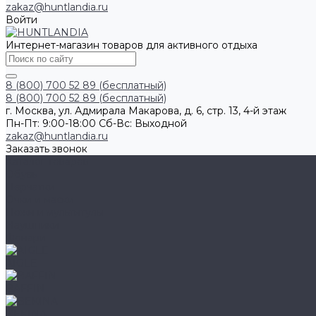
zakaz@huntlandia.ru
Войти
Интернет-магазин товаров для активного отдыха
8 (800) 700 52 89 (бесплатный)
8 (800) 700 52 89 (бесплатный)
г. Москва, ул. Адмирала Макарова, д. 6, стр. 13, 4-й этаж
Пн-Пт: 9:00-18:00 Cб-Вс: Выходной
zakaz@huntlandia.ru
Заказать звонок
Каталог товаров
Обувь
Перчатки
Очки и маски
Ножи и мультитулы
Наушники
Фонари
AIGLE
BAFFIN
BEKINA