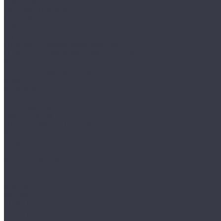
Клиентам
Доставка и оплата
Гарантия
Обмен и возврат
Оферта
Политика конфиденциальности
Правила публикации отзывов на сайте
Вопрос - ответ
Стать оптовым клиентом
Блог
Компания
О компании
Сертификаты
Амбассадоры
Лазарев Виктор Юрьевич
Вакансии
Контакты
...
Каталог товаров
Обувь
AIGLE
BAFFIN
BEKINA
CHIRUCA
NATIVE