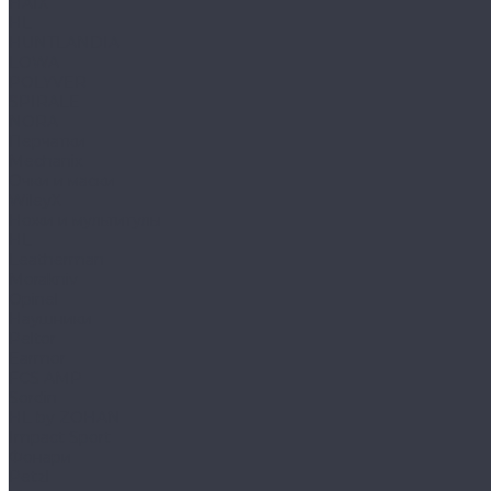
HAIX
HL
HUNTLANDIA
LOWA
POLYVER
SPIRALE
NORA
Перчатки
Mechanix
Очки и маски
WileyX
Ножи и мультитулы
HL
Leatherman
Morakniv
Opinel
Наушники
Peltor
Earmor
FCS AMP
Sordin
HL by ZOHAN
Impact Sport
Фонари
Petzl