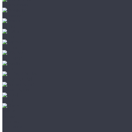
Leatherman
Morakniv
Opinel
Peltor
Earmor
FCS AMP
Sordin
HL by ZOHAN
Impact Sport
Petzl
Klarus
Акции
Бренды
Доставка