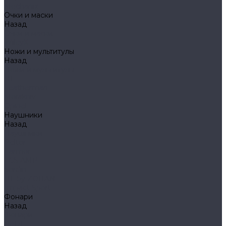
Mechanix
Очки и маски
Назад
Очки и маски
WileyX
Ножи и мультитулы
Назад
Ножи и мультитулы
HL
Leatherman
Morakniv
Opinel
Наушники
Назад
Наушники
Peltor
Earmor
FCS AMP
Sordin
HL by ZOHAN
Impact Sport
Фонари
Назад
Фонари
Petzl