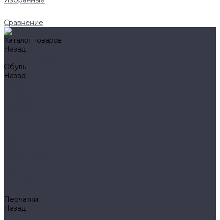
Избранные
Сравнение
Каталог товаров
Назад
Каталог товаров
Обувь
Назад
Обувь
AIGLE
BAFFIN
BEKINA
CHIRUCA
NATIVE
HAIX
HL
HUNTLANDIA
LOWA
POLYVER
SPIRALE
NORA
Перчатки
Назад
Перчатки