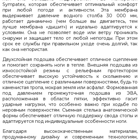
Sympatex, которая обеспечивает оптимальный комфорт
при любой погоде и активности. Эта мембрана
выдерживает давление водного столба 30 000 мм,
работает динамично (чем больше вы двигаетесь, тем
лучше мембрана «дышит») и идеально адаптируется к
условиям. Она не позволяет воде или ветру проникать
снаружи и защищает тело от любой непогоды. При этом
срок ее службы при правильном уходе очень долгий, так
как она непористая.
Двухслойная подошва обеспечивает отличное сцепление
и помогает сохранять ноги в тепле. Внешняя подошва из
износостойкой резины с рельефным протектором
обеспечивает высокую устойчивость к скольжению и
отличное сцепление с различными поверхностями, будь то
каменистая тропа, мокрая земля или асфальт. Формованная
под давлением промежуточная подошва из ЭВА,
расположенная в области пятки, эффективно гасит
ударные нагрузки, что особенно важно при ходьбе по
неровным поверхностям. Съемная стелька анатомической
формы обеспечивает отличную поддержку свода стопы и
адаптируется под индивидуальные особенности ноги.
Благодаря высококачественным материалам,
продуманному дизайну и современным технологиям,