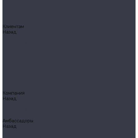
Klarus
Акции
Бренды
Доставка
Клиентам
Назад
Клиентам
Доставка и оплата
Гарантия
Обмен и возврат
Оферта
Политика конфиденциальности
Правила публикации отзывов на сайте
Вопрос - ответ
Стать оптовым клиентом
Блог
Компания
Назад
Компания
О компании
Сертификаты
Амбассадоры
Назад
Амбассадоры
Лазарев Виктор Юрьевич