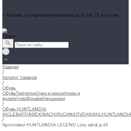
Вакансии
Контакты
г. Москва, ул. Адмирала Макарова, д. 6, стр. 13, 4-й этаж
8 (800) 700 52 89 (бесплатный)
zakaz@huntlandia.ru
Поиск
Главная
/
Каталог товаров
/
Обувь
Обувь
Перчатки
Очки и маски
Ножи и
мультитулы
Фонари
Наушники
/
Обувь HUNTLANDIA
AIGLE
BAFFIN
BEKINA
CHIRUCA
NATIVE
HAIX
HL
HUNTLANDI
/
Кроссовки HUNTLANDIA LEGEND Low, sand, р.43