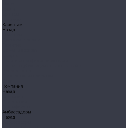
Klarus
Акции
Бренды
Доставка
Клиентам
Назад
Клиентам
Доставка и оплата
Гарантия
Обмен и возврат
Оферта
Политика конфиденциальности
Правила публикации отзывов на сайте
Вопрос - ответ
Стать оптовым клиентом
Блог
Компания
Назад
Компания
О компании
Сертификаты
Амбассадоры
Назад
Амбассадоры
Лазарев Виктор Юрьевич