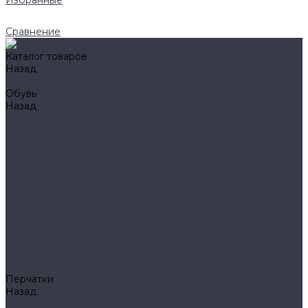
Избранные
Сравнение
Каталог товаров
Назад
Каталог товаров
Обувь
Назад
Обувь
AIGLE
BAFFIN
BEKINA
CHIRUCA
NATIVE
HAIX
HL
HUNTLANDIA
LOWA
POLYVER
SPIRALE
NORA
Перчатки
Назад
Перчатки