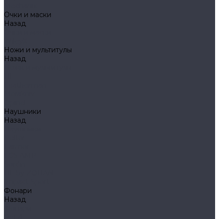
Mechanix
Очки и маски
Назад
Очки и маски
WileyX
Ножи и мультитулы
Назад
Ножи и мультитулы
HL
Leatherman
Morakniv
Opinel
Наушники
Назад
Наушники
Peltor
Earmor
FCS AMP
Sordin
HL by ZOHAN
Impact Sport
Фонари
Назад
Фонари
Petzl