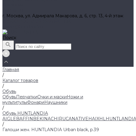
Вакансии
Контакты
г. Москва, ул. Адмирала Макарова, д. 6, стр. 13, 4-й этаж
8 (800) 700 52 89 (бесплатный)
zakaz@huntlandia.ru
Поиск
Главная
/
Каталог товаров
/
Обувь
Обувь
Перчатки
Очки и маски
Ножи и
мультитулы
Фонари
Наушники
/
Обувь HUNTLANDIA
AIGLE
BAFFIN
BEKINA
CHIRUCA
NATIVE
HAIX
HL
HUNTLANDI
/
Галоши жен. HUNTLANDIA Urban black, р.39