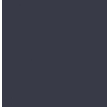
Клиентам
Доставка и оплата
Гарантия
Обмен и возврат
Оферта
Политика конфиденциальности
Правила публикации отзывов на сайте
Вопрос - ответ
Стать оптовым клиентом
Блог
Компания
О компании
Сертификаты
Амбассадоры
Лазарев Виктор Юрьевич
Вакансии
Контакты
...
Каталог товаров
Обувь
AIGLE
BAFFIN
BEKINA
CHIRUCA
NATIVE