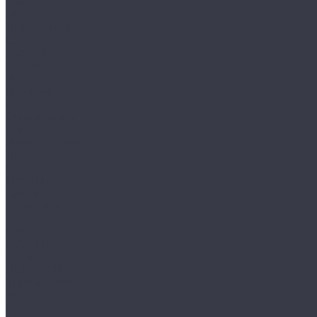
HAIX
HL
HUNTLANDIA
LOWA
POLYVER
SPIRALE
NORA
Перчатки
Mechanix
Очки и маски
WileyX
Ножи и мультитулы
HL
Leatherman
Morakniv
Opinel
Наушники
Peltor
Earmor
FCS AMP
Sordin
HL by ZOHAN
Impact Sport
Фонари
Petzl