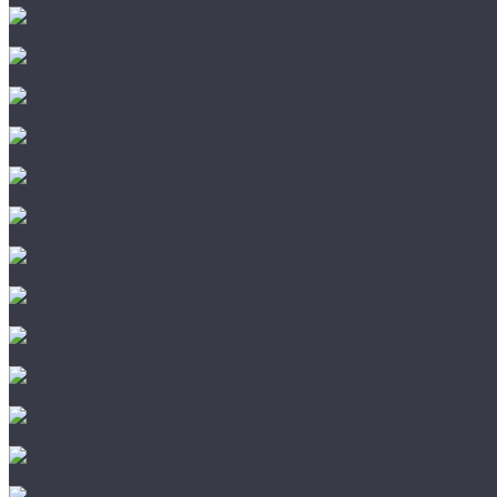
CHIRUCA
NATIVE
HAIX
HL
HUNTLANDIA
LOWA
POLYVER
SPIRALE
NORA
Mechanix
WileyX
HL