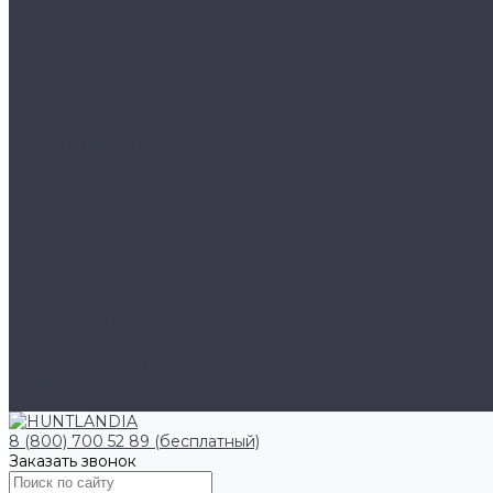
Klarus
Акции
Бренды
Доставка
Клиентам
Доставка и оплата
Гарантия
Обмен и возврат
Оферта
Политика конфиденциальности
Правила публикации отзывов на сайте
Вопрос - ответ
Стать оптовым клиентом
Блог
Компания
О компании
Сертификаты
Амбассадоры
Лазарев Виктор Юрьевич
Вакансии
Контакты
8 (800) 700 52 89 (бесплатный)
Заказать звонок