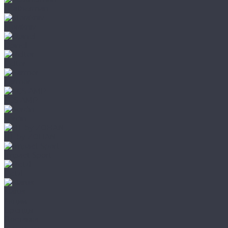
Leatherman
Morakniv
Opinel
Peltor
Earmor
FCS AMP
Sordin
HL by ZOHAN
Impact Sport
Petzl
Klarus
Акции
Бренды
Доставка