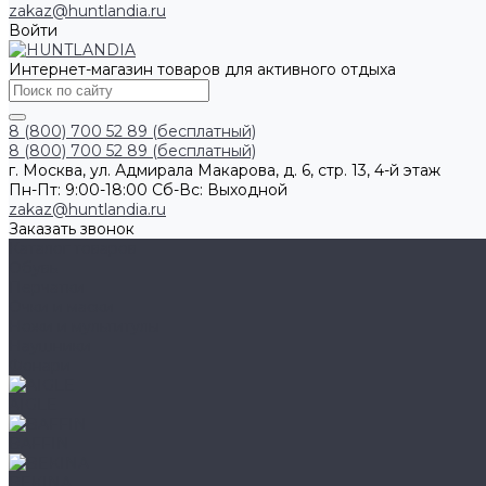
zakaz@huntlandia.ru
Войти
Интернет-магазин товаров для активного отдыха
8 (800) 700 52 89 (бесплатный)
8 (800) 700 52 89 (бесплатный)
г. Москва, ул. Адмирала Макарова, д. 6, стр. 13, 4-й этаж
Пн-Пт: 9:00-18:00 Cб-Вс: Выходной
zakaz@huntlandia.ru
Заказать звонок
Каталог товаров
Обувь
Перчатки
Очки и маски
Ножи и мультитулы
Наушники
Фонари
AIGLE
BAFFIN
BEKINA