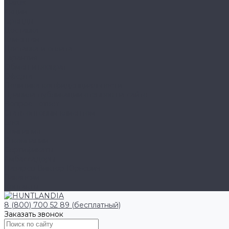
Klarus
Акции
Бренды
Доставка
Клиентам
Доставка и оплата
Гарантия
Обмен и возврат
Оферта
Политика конфиденциальности
Правила публикации отзывов на сайте
Вопрос - ответ
Стать оптовым клиентом
Блог
Компания
О компании
Сертификаты
Амбассадоры
Лазарев Виктор Юрьевич
Вакансии
Контакты
8 (800) 700 52 89 (бесплатный)
Заказать звонок