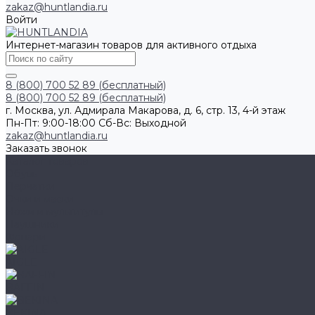
zakaz@huntlandia.ru
Войти
Интернет-магазин товаров для активного отдыха
8 (800) 700 52 89 (бесплатный)
8 (800) 700 52 89 (бесплатный)
г. Москва, ул. Адмирала Макарова, д. 6, стр. 13, 4-й этаж
Пн-Пт: 9:00-18:00 Cб-Вс: Выходной
zakaz@huntlandia.ru
Заказать звонок
Каталог товаров
Обувь
Перчатки
Очки и маски
Ножи и мультитулы
Наушники
Фонари
AIGLE
BAFFIN
BEKINA