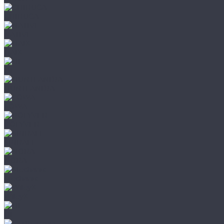
CHIRUCA
NATIVE
HAIX
HL
HUNTLANDIA
LOWA
POLYVER
SPIRALE
NORA
Mechanix
WileyX
HL