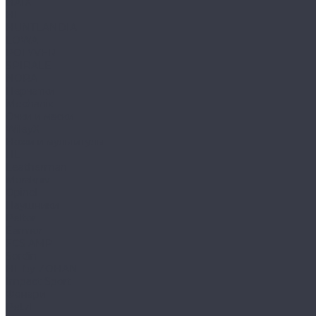
HAIX
HL
HUNTLANDIA
LOWA
POLYVER
SPIRALE
NORA
Перчатки
Mechanix
Очки и маски
WileyX
Ножи и мультитулы
HL
Leatherman
Morakniv
Opinel
Наушники
Peltor
Earmor
FCS AMP
Sordin
HL by ZOHAN
Impact Sport
Фонари
Petzl