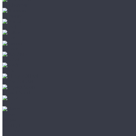
Leatherman
Morakniv
Opinel
Peltor
Earmor
FCS AMP
Sordin
HL by ZOHAN
Impact Sport
Petzl
Klarus
Акции
Бренды
Доставка