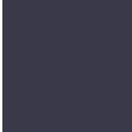
Клиентам
Доставка и оплата
Гарантия
Обмен и возврат
Оферта
Политика конфиденциальности
Правила публикации отзывов на сайте
Вопрос - ответ
Стать оптовым клиентом
Блог
Компания
О компании
Сертификаты
Амбассадоры
Лазарев Виктор Юрьевич
Вакансии
Контакты
...
Каталог товаров
Обувь
AIGLE
BAFFIN
BEKINA
CHIRUCA
NATIVE