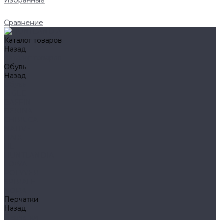
Избранные
Сравнение
Каталог товаров
Назад
Каталог товаров
Обувь
Назад
Обувь
AIGLE
BAFFIN
BEKINA
CHIRUCA
NATIVE
HAIX
HL
HUNTLANDIA
LOWA
POLYVER
SPIRALE
NORA
Перчатки
Назад
Перчатки