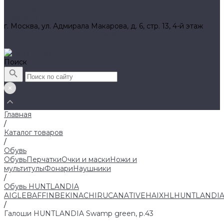
Вакансии
Контакты
г. Москва, ул. Адмирала Макарова, д. 6, стр. 13, 4-й этаж
8 (800) 700 52 89 (бесплатный)
zakaz@huntlandia.ru
Поиск
Главная
/
Каталог товаров
/
Обувь
Обувь
Перчатки
Очки и маски
Ножи и
мультитулы
Фонари
Наушники
/
Обувь HUNTLANDIA
AIGLE
BAFFIN
BEKINA
CHIRUCA
NATIVE
HAIX
HL
HUNTLANDI
/
Галоши HUNTLANDIA Swamp green, р.43