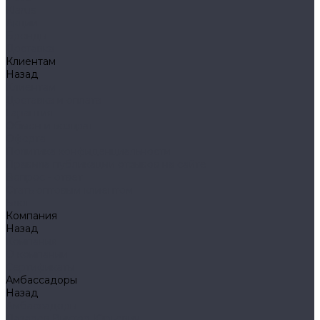
Klarus
Акции
Бренды
Доставка
Клиентам
Назад
Клиентам
Доставка и оплата
Гарантия
Обмен и возврат
Оферта
Политика конфиденциальности
Правила публикации отзывов на сайте
Вопрос - ответ
Стать оптовым клиентом
Блог
Компания
Назад
Компания
О компании
Сертификаты
Амбассадоры
Назад
Амбассадоры
Лазарев Виктор Юрьевич