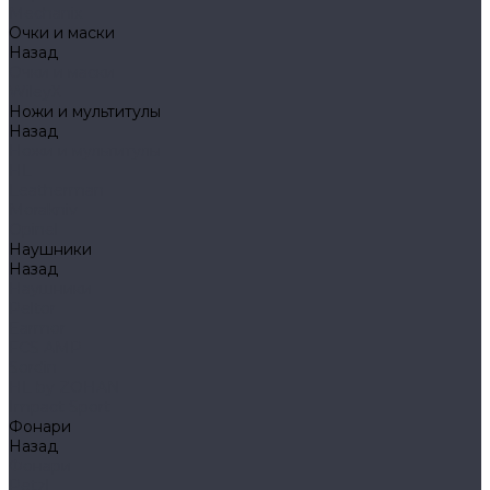
Mechanix
Очки и маски
Назад
Очки и маски
WileyX
Ножи и мультитулы
Назад
Ножи и мультитулы
HL
Leatherman
Morakniv
Opinel
Наушники
Назад
Наушники
Peltor
Earmor
FCS AMP
Sordin
HL by ZOHAN
Impact Sport
Фонари
Назад
Фонари
Petzl