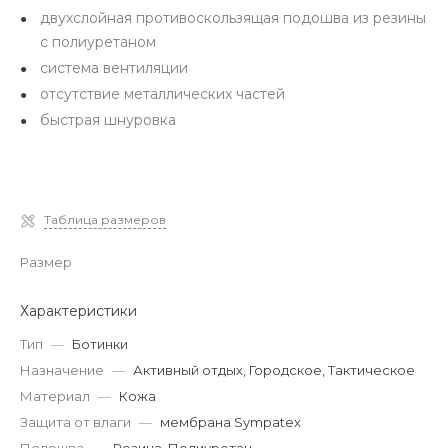
двухслойная противоскользящая подошва из резины
с полиуретаном
система вентиляции
отсутствие металлических частей
быстрая шнуровка
Таблица размеров
Размер
Характеристики
Тип
—
Ботинки
Назначение
—
Активный отдых, Городское, Тактическое
Материал
—
Кожа
Защита от влаги
—
мембрана Sympatex