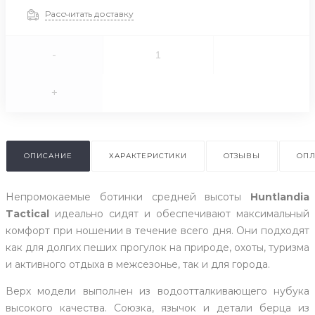
Рассчитать доставку
-
+
ОПИСАНИЕ
ХАРАКТЕРИСТИКИ
ОТЗЫВЫ
ОПЛ
Непромокаемые ботинки средней высоты
Huntlandia
Tactical
идеально сидят и обеспечивают максимальный
комфорт при ношении в течение всего дня. Они подходят
как для долгих пеших прогулок на природе, охоты, туризма
и активного отдыха в межсезонье, так и для города.
Верх модели выполнен из водоотталкивающего нубука
высокого качества. Союзка, язычок и детали берца из