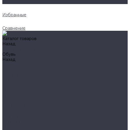
0
Избранные
Сравнение
Каталог товаров
Назад
Каталог товаров
Обувь
Назад
Обувь
AIGLE
BAFFIN
BEKINA
CHIRUCA
NATIVE
HAIX
HL
HUNTLANDIA
LOWA
POLYVER
SPIRALE
NORA