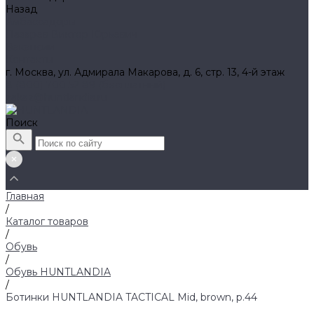
Назад
Амбассадоры
Лазарев Виктор Юрьевич
Вакансии
Контакты
г. Москва, ул. Адмирала Макарова, д. 6, стр. 13, 4-й этаж
8 (800) 700 52 89 (бесплатный)
zakaz@huntlandia.ru
Поиск
Главная
/
Каталог товаров
/
Обувь
/
Обувь HUNTLANDIA
/
Ботинки HUNTLANDIA TACTICAL Mid, brown, р.44