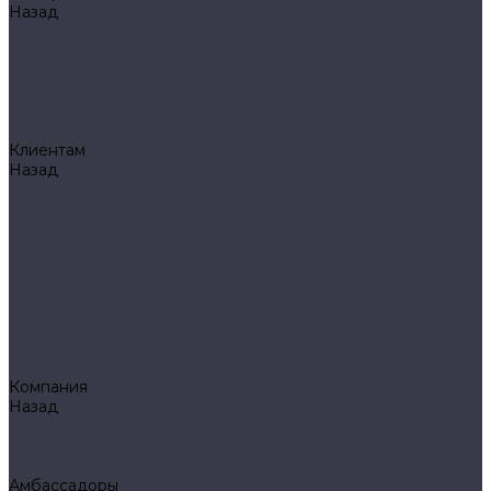
Назад
Фонари
Petzl
Klarus
Акции
Бренды
Доставка
Клиентам
Назад
Клиентам
Доставка и оплата
Гарантия
Обмен и возврат
Оферта
Политика конфиденциальности
Правила публикации отзывов на сайте
Вопрос - ответ
Стать оптовым клиентом
Блог
Компания
Назад
Компания
О компании
Сертификаты
Амбассадоры