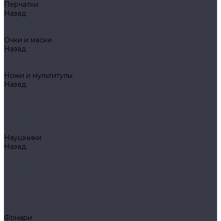
Перчатки
Назад
Перчатки
Mechanix
Очки и маски
Назад
Очки и маски
WileyX
Ножи и мультитулы
Назад
Ножи и мультитулы
HL
Leatherman
Morakniv
Opinel
Наушники
Назад
Наушники
Peltor
Earmor
FCS AMP
Sordin
HL by ZOHAN
Impact Sport
Фонари