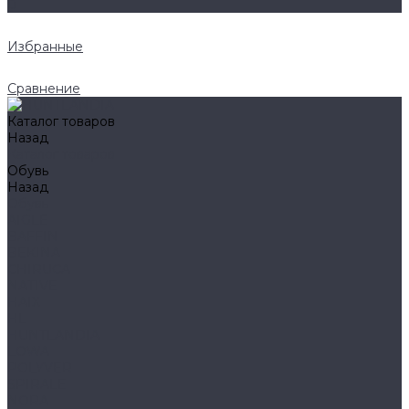
0
Избранные
Сравнение
Каталог товаров
Назад
Каталог товаров
Обувь
Назад
Обувь
AIGLE
BAFFIN
BEKINA
CHIRUCA
NATIVE
HAIX
HL
HUNTLANDIA
LOWA
POLYVER
SPIRALE
NORA