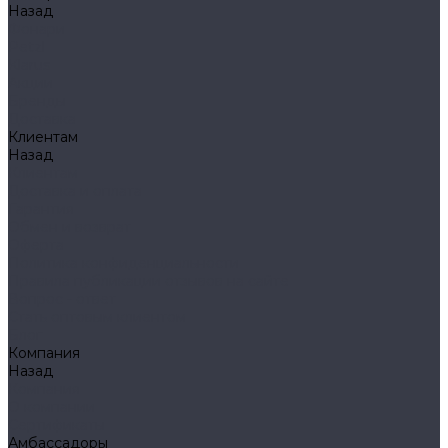
Назад
Фонари
Petzl
Klarus
Акции
Бренды
Доставка
Клиентам
Назад
Клиентам
Доставка и оплата
Гарантия
Обмен и возврат
Оферта
Политика конфиденциальности
Правила публикации отзывов на сайте
Вопрос - ответ
Стать оптовым клиентом
Блог
Компания
Назад
Компания
О компании
Сертификаты
Амбассадоры