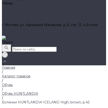
Назад
Амбассадоры
Лазарев Виктор Юрьевич
Вакансии
Контакты
г. Москва, ул. Адмирала Макарова, д. 6, стр. 13, 4-й этаж
8 (800) 700 52 89 (бесплатный)
zakaz@huntlandia.ru
Поиск
Главная
/
Каталог товаров
/
Обувь
/
Обувь HUNTLANDIA
/
Ботинки HUNTLANDIA ICELAND High, brown, р.45