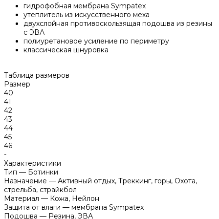
гидрофобная мембрана Sympatex
утеплитель из искусственного меха
двухслойная противоскользящая подошва из резины
с ЭВА
полиуретановое усиление по периметру
классическая шнуровка
Таблица размеров
Размер
40
41
42
43
44
45
46
-
Характеристики
Тип
—
Ботинки
Назначение
—
Активный отдых, Треккинг, горы, Охота,
стрельба, страйкбол
Материал
—
Кожа, Нейлон
Защита от влаги
—
мембрана Sympatex
Подошва
—
Резина, ЭВА