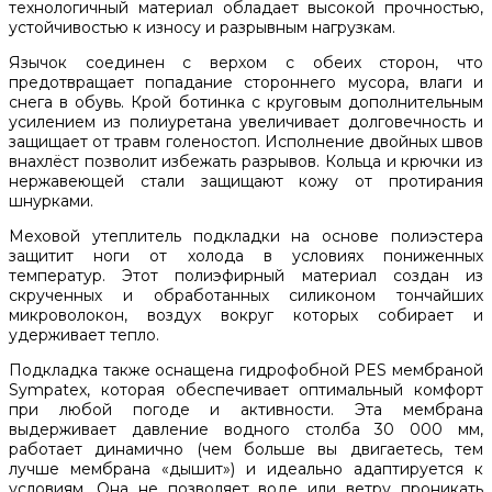
технологичный материал обладает высокой прочностью,
устойчивостью к износу и разрывным нагрузкам.
Язычок соединен с верхом с обеих сторон, что
предотвращает попадание стороннего мусора, влаги и
снега в обувь. Крой ботинка с круговым дополнительным
усилением из полиуретана увеличивает долговечность и
защищает от травм голеностоп. Исполнение двойных швов
внахлёст позволит избежать разрывов. Кольца и крючки из
нержавеющей стали защищают кожу от протирания
шнурками.
Меховой утеплитель подкладки на основе полиэстера
защитит ноги от холода в условиях пониженных
температур. Этот полиэфирный материал создан из
скрученных и обработанных силиконом тончайших
микроволокон, воздух вокруг которых собирает и
удерживает тепло.
Подкладка также оснащена гидрофобной PES мембраной
Sympatex, которая обеспечивает оптимальный комфорт
при любой погоде и активности. Эта мембрана
выдерживает давление водного столба 30 000 мм,
работает динамично (чем больше вы двигаетесь, тем
лучше мембрана «дышит») и идеально адаптируется к
условиям. Она не позволяет воде или ветру проникать