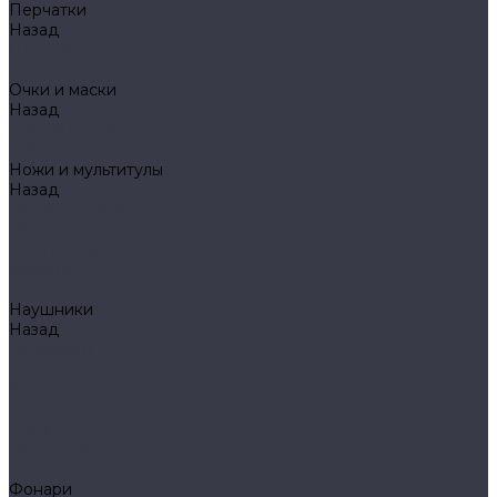
Перчатки
Назад
Перчатки
Mechanix
Очки и маски
Назад
Очки и маски
WileyX
Ножи и мультитулы
Назад
Ножи и мультитулы
HL
Leatherman
Morakniv
Opinel
Наушники
Назад
Наушники
Peltor
Earmor
FCS AMP
Sordin
HL by ZOHAN
Impact Sport
Фонари