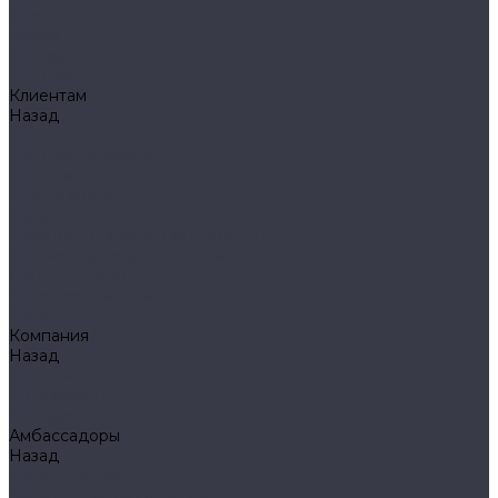
Klarus
Акции
Бренды
Доставка
Клиентам
Назад
Клиентам
Доставка и оплата
Гарантия
Обмен и возврат
Оферта
Политика конфиденциальности
Правила публикации отзывов на сайте
Вопрос - ответ
Стать оптовым клиентом
Блог
Компания
Назад
Компания
О компании
Сертификаты
Амбассадоры
Назад
Амбассадоры
Лазарев Виктор Юрьевич