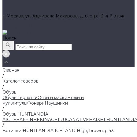
Вакансии
Контакты
г. Москва, ул. Адмирала Макарова, д. 6, стр. 13, 4-й этаж
8 (800) 700 52 89 (бесплатный)
zakaz@huntlandia.ru
Поиск
Главная
/
Каталог товаров
/
Обувь
Обувь
Перчатки
Очки и маски
Ножи и
мультитулы
Фонари
Наушники
/
Обувь HUNTLANDIA
AIGLE
BAFFIN
BEKINA
CHIRUCA
NATIVE
HAIX
HL
HUNTLANDI
/
Ботинки HUNTLANDIA ICELAND High, brown, р.43