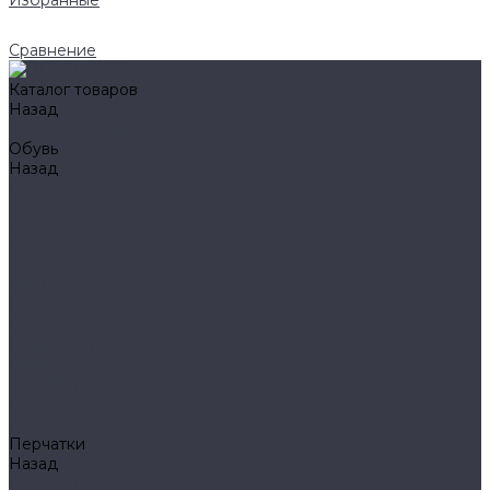
Избранные
Сравнение
Каталог товаров
Назад
Каталог товаров
Обувь
Назад
Обувь
AIGLE
BAFFIN
BEKINA
CHIRUCA
NATIVE
HAIX
HL
HUNTLANDIA
LOWA
POLYVER
SPIRALE
NORA
Перчатки
Назад
Перчатки