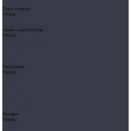
Mechanix
Очки и маски
Назад
Очки и маски
WileyX
Ножи и мультитулы
Назад
Ножи и мультитулы
HL
Leatherman
Morakniv
Opinel
Наушники
Назад
Наушники
Peltor
Earmor
FCS AMP
Sordin
HL by ZOHAN
Impact Sport
Фонари
Назад
Фонари
Petzl