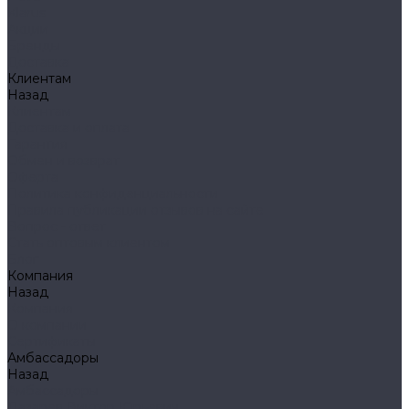
Klarus
Акции
Бренды
Доставка
Клиентам
Назад
Клиентам
Доставка и оплата
Гарантия
Обмен и возврат
Оферта
Политика конфиденциальности
Правила публикации отзывов на сайте
Вопрос - ответ
Стать оптовым клиентом
Блог
Компания
Назад
Компания
О компании
Сертификаты
Амбассадоры
Назад
Амбассадоры
Лазарев Виктор Юрьевич