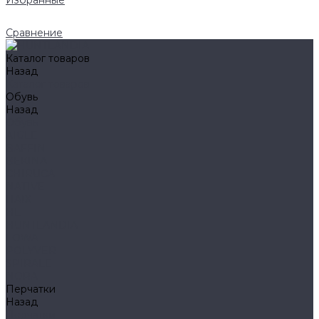
Избранные
Сравнение
Каталог товаров
Назад
Каталог товаров
Обувь
Назад
Обувь
AIGLE
BAFFIN
BEKINA
CHIRUCA
NATIVE
HAIX
HL
HUNTLANDIA
LOWA
POLYVER
SPIRALE
NORA
Перчатки
Назад
Перчатки