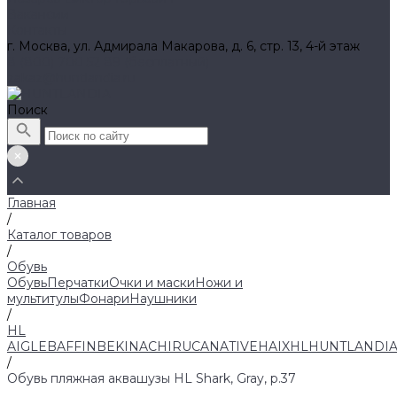
Вакансии
Контакты
г. Москва, ул. Адмирала Макарова, д. 6, стр. 13, 4-й этаж
8 (800) 700 52 89 (бесплатный)
zakaz@huntlandia.ru
Поиск
Главная
/
Каталог товаров
/
Обувь
Обувь
Перчатки
Очки и маски
Ножи и
мультитулы
Фонари
Наушники
/
HL
AIGLE
BAFFIN
BEKINA
CHIRUCA
NATIVE
HAIX
HL
HUNTLANDI
/
Обувь пляжная аквашузы HL Shark, Gray, р.37