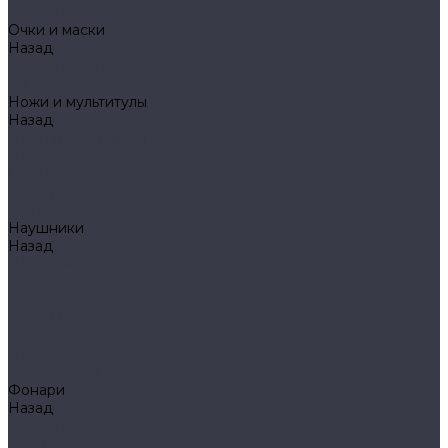
Mechanix
Очки и маски
Назад
Очки и маски
WileyX
Ножи и мультитулы
Назад
Ножи и мультитулы
HL
Leatherman
Morakniv
Opinel
Наушники
Назад
Наушники
Peltor
Earmor
FCS AMP
Sordin
HL by ZOHAN
Impact Sport
Фонари
Назад
Фонари
Petzl