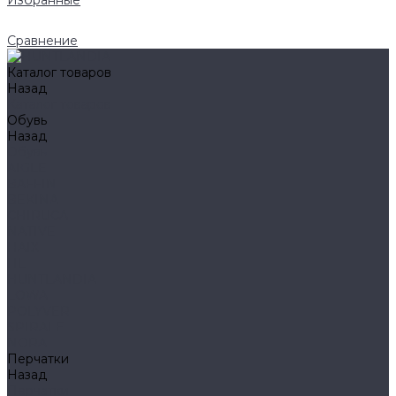
Избранные
Сравнение
Каталог товаров
Назад
Каталог товаров
Обувь
Назад
Обувь
AIGLE
BAFFIN
BEKINA
CHIRUCA
NATIVE
HAIX
HL
HUNTLANDIA
LOWA
POLYVER
SPIRALE
NORA
Перчатки
Назад
Перчатки