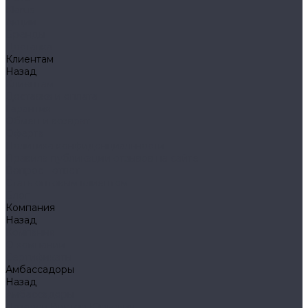
Klarus
Акции
Бренды
Доставка
Клиентам
Назад
Клиентам
Доставка и оплата
Гарантия
Обмен и возврат
Оферта
Политика конфиденциальности
Правила публикации отзывов на сайте
Вопрос - ответ
Стать оптовым клиентом
Блог
Компания
Назад
Компания
О компании
Сертификаты
Амбассадоры
Назад
Амбассадоры
Лазарев Виктор Юрьевич