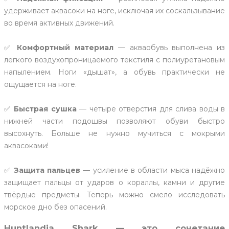
удерживает аквасоки на ноге, исключая их соскальзывание
во время активных движений.
✅
Комфортный материал
— акваобувь выполнена из
лёгкого воздухопроницаемого текстиля с полиуретановым
напылением. Ноги «дышат», а обувь практически не
ощущается на ноге.
✅
Быстрая сушка
— четыре отверстия для слива воды в
нижней части подошвы позволяют обуви быстро
высохнуть. Больше не нужно мучиться с мокрыми
аквасоками!
✅
Защита пальцев
— усиление в области мыса надёжно
защищает пальцы от ударов о кораллы, камни и другие
твёрдые предметы. Теперь можно смело исследовать
морское дно без опасений.
Huntlandia Shark — это сочетание