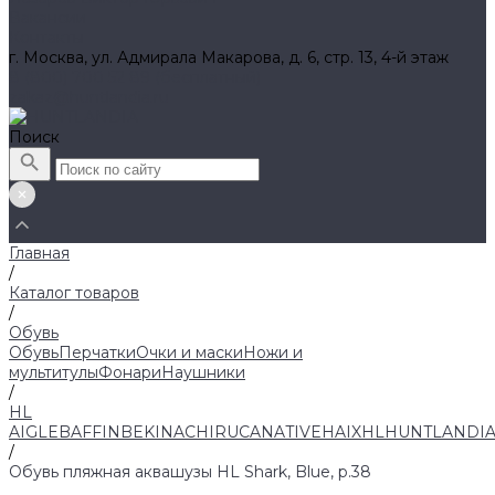
Вакансии
Контакты
г. Москва, ул. Адмирала Макарова, д. 6, стр. 13, 4-й этаж
8 (800) 700 52 89 (бесплатный)
zakaz@huntlandia.ru
Поиск
Главная
/
Каталог товаров
/
Обувь
Обувь
Перчатки
Очки и маски
Ножи и
мультитулы
Фонари
Наушники
/
HL
AIGLE
BAFFIN
BEKINA
CHIRUCA
NATIVE
HAIX
HL
HUNTLANDI
/
Обувь пляжная аквашузы HL Shark, Blue, р.38