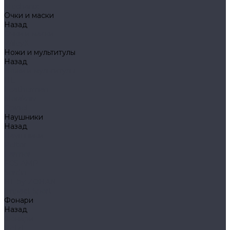
Mechanix
Очки и маски
Назад
Очки и маски
WileyX
Ножи и мультитулы
Назад
Ножи и мультитулы
HL
Leatherman
Morakniv
Opinel
Наушники
Назад
Наушники
Peltor
Earmor
FCS AMP
Sordin
HL by ZOHAN
Impact Sport
Фонари
Назад
Фонари
Petzl