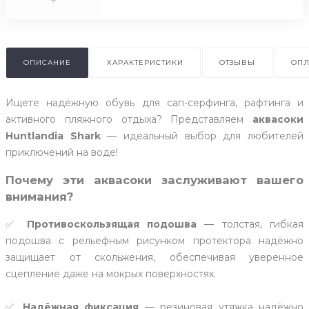
+
ОПИСАНИЕ
ХАРАКТЕРИСТИКИ
ОТЗЫВЫ
ОПЛ
Ищете надёжную обувь для сап-серфинга, рафтинга и
активного пляжного отдыха? Представляем
аквасоки
Huntlandia Shark
— идеальный выбор для любителей
приключений на воде!
Почему эти аквасоки заслуживают вашего
внимания?
✅
Противоскользящая подошва
— толстая, гибкая
подошва с рельефным рисунком протектора надёжно
защищает от скольжения, обеспечивая уверенное
сцепление даже на мокрых поверхностях.
✅
Надёжная фиксация
— резиновая утяжка надёжно