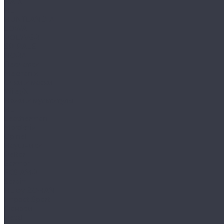
HAIX
HL
HUNTLANDIA
LOWA
POLYVER
SPIRALE
NORA
Перчатки
Mechanix
Очки и маски
WileyX
Ножи и мультитулы
HL
Leatherman
Morakniv
Opinel
Наушники
Peltor
Earmor
FCS AMP
Sordin
HL by ZOHAN
Impact Sport
Фонари
Petzl