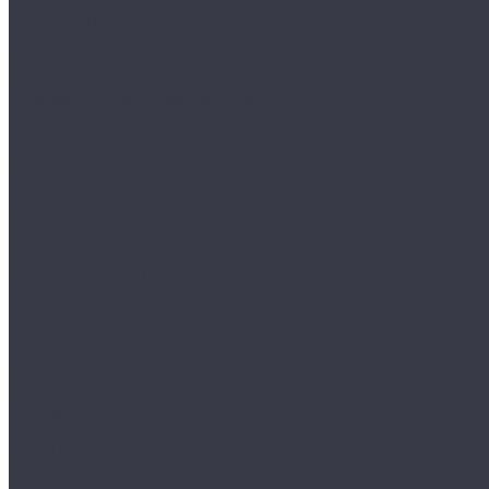
Клиентам
Доставка и оплата
Гарантия
Обмен и возврат
Оферта
Политика конфиденциальности
Правила публикации отзывов на сайте
Вопрос - ответ
Стать оптовым клиентом
Блог
Компания
О компании
Сертификаты
Амбассадоры
Лазарев Виктор Юрьевич
Вакансии
Контакты
...
Каталог товаров
Обувь
AIGLE
BAFFIN
BEKINA
CHIRUCA
NATIVE