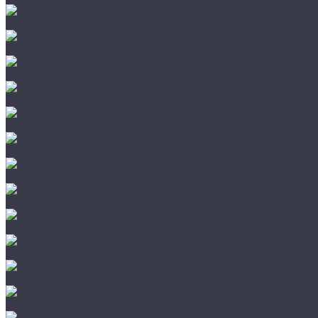
CHIRUCA
NATIVE
HAIX
HL
HUNTLANDIA
LOWA
POLYVER
SPIRALE
NORA
Mechanix
WileyX
HL