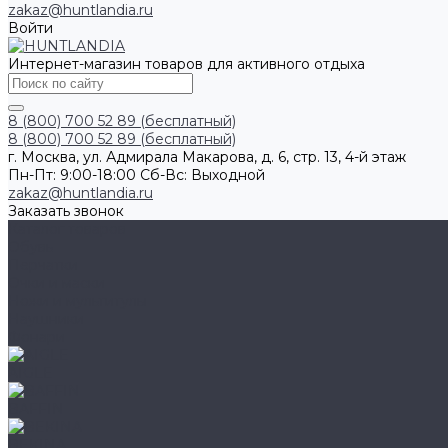
zakaz@huntlandia.ru
Войти
Интернет-магазин товаров для активного отдыха
8 (800) 700 52 89 (бесплатный)
8 (800) 700 52 89 (бесплатный)
г. Москва, ул. Адмирала Макарова, д. 6, стр. 13, 4-й этаж
Пн-Пт: 9:00-18:00 Cб-Вс: Выходной
zakaz@huntlandia.ru
Заказать звонок
Каталог товаров
Обувь
Перчатки
Очки и маски
Ножи и мультитулы
Наушники
Фонари
AIGLE
BAFFIN
BEKINA