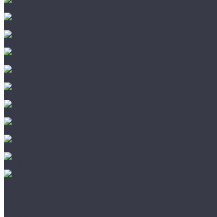
Leatherman
Morakniv
Opinel
Peltor
Earmor
FCS AMP
Sordin
HL by ZOHAN
Impact Sport
Petzl
Klarus
Акции
Бренды
Доставка