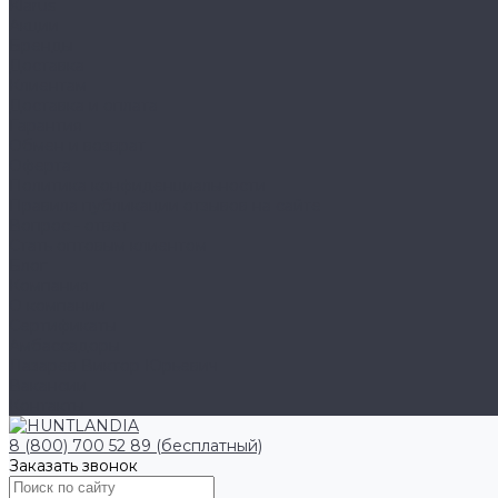
Klarus
Акции
Бренды
Доставка
Клиентам
Доставка и оплата
Гарантия
Обмен и возврат
Оферта
Политика конфиденциальности
Правила публикации отзывов на сайте
Вопрос - ответ
Стать оптовым клиентом
Блог
Компания
О компании
Сертификаты
Амбассадоры
Лазарев Виктор Юрьевич
Вакансии
Контакты
8 (800) 700 52 89 (бесплатный)
Заказать звонок