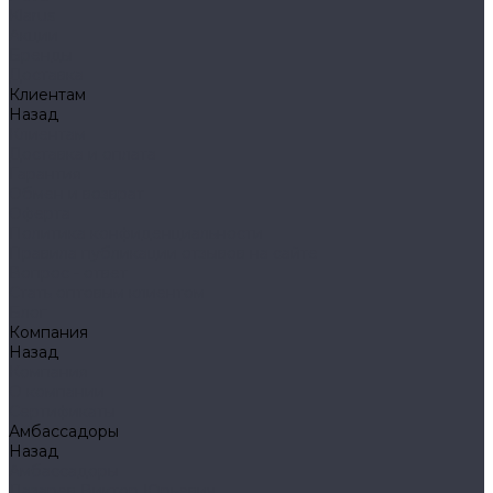
Klarus
Акции
Бренды
Доставка
Клиентам
Назад
Клиентам
Доставка и оплата
Гарантия
Обмен и возврат
Оферта
Политика конфиденциальности
Правила публикации отзывов на сайте
Вопрос - ответ
Стать оптовым клиентом
Блог
Компания
Назад
Компания
О компании
Сертификаты
Амбассадоры
Назад
Амбассадоры
Лазарев Виктор Юрьевич