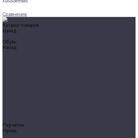
Избранные
Сравнение
Каталог товаров
Назад
Каталог товаров
Обувь
Назад
Обувь
AIGLE
BAFFIN
BEKINA
CHIRUCA
NATIVE
HAIX
HL
HUNTLANDIA
LOWA
POLYVER
SPIRALE
NORA
Перчатки
Назад
Перчатки