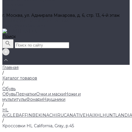
Вакансии
Контакты
г. Москва, ул. Адмирала Макарова, д. 6, стр. 13, 4-й этаж
8 (800) 700 52 89 (бесплатный)
zakaz@huntlandia.ru
Поиск
Главная
/
Каталог товаров
/
Обувь
Обувь
Перчатки
Очки и маски
Ножи и
мультитулы
Фонари
Наушники
/
HL
AIGLE
BAFFIN
BEKINA
CHIRUCA
NATIVE
HAIX
HL
HUNTLANDI
/
Кроссовки HL California, Gray, р.45