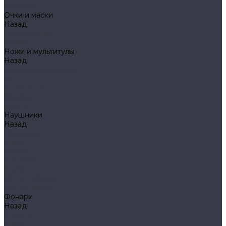
Mechanix
Очки и маски
Назад
Очки и маски
WileyX
Ножи и мультитулы
Назад
Ножи и мультитулы
HL
Leatherman
Morakniv
Opinel
Наушники
Назад
Наушники
Peltor
Earmor
FCS AMP
Sordin
HL by ZOHAN
Impact Sport
Фонари
Назад
Фонари
Petzl