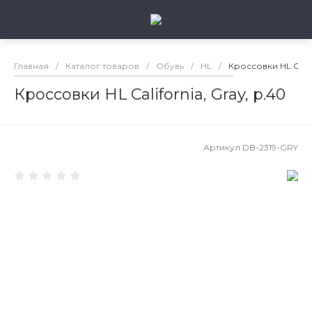
Главная
/
Каталог товаров
/
Обувь
/
HL
/
Кроссовки HL Califo
Кроссовки HL California, Gray, р.40
Артикул
DB-2319-GRY