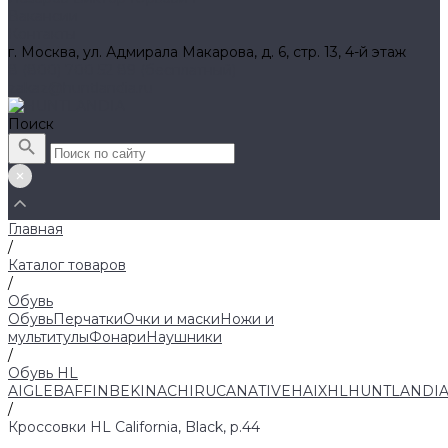
Вакансии
Контакты
г. Москва, ул. Адмирала Макарова, д. 6, стр. 13, 4-й этаж
8 (800) 700 52 89 (бесплатный)
zakaz@huntlandia.ru
Поиск
Главная
/
Каталог товаров
/
Обувь
Обувь
Перчатки
Очки и маски
Ножи и
мультитулы
Фонари
Наушники
/
Обувь HL
AIGLE
BAFFIN
BEKINA
CHIRUCA
NATIVE
HAIX
HL
HUNTLANDI
/
Кроссовки HL California, Black, р.44