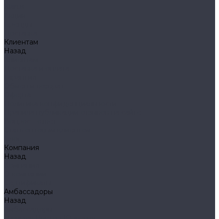
Klarus
Акции
Бренды
Доставка
Клиентам
Назад
Клиентам
Доставка и оплата
Гарантия
Обмен и возврат
Оферта
Политика конфиденциальности
Правила публикации отзывов на сайте
Вопрос - ответ
Стать оптовым клиентом
Блог
Компания
Назад
Компания
О компании
Сертификаты
Амбассадоры
Назад
Амбассадоры
Лазарев Виктор Юрьевич