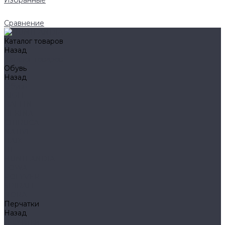
Избранные
Сравнение
Каталог товаров
Назад
Каталог товаров
Обувь
Назад
Обувь
AIGLE
BAFFIN
BEKINA
CHIRUCA
NATIVE
HAIX
HL
HUNTLANDIA
LOWA
POLYVER
SPIRALE
NORA
Перчатки
Назад
Перчатки