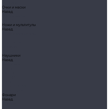
Mechanix
Очки и маски
Назад
Очки и маски
WileyX
Ножи и мультитулы
Назад
Ножи и мультитулы
HL
Leatherman
Morakniv
Opinel
Наушники
Назад
Наушники
Peltor
Earmor
FCS AMP
Sordin
HL by ZOHAN
Impact Sport
Фонари
Назад
Фонари
Petzl