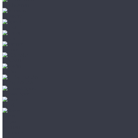
Leatherman
Morakniv
Opinel
Peltor
Earmor
FCS AMP
Sordin
HL by ZOHAN
Impact Sport
Petzl
Klarus
Акции
Бренды
Доставка