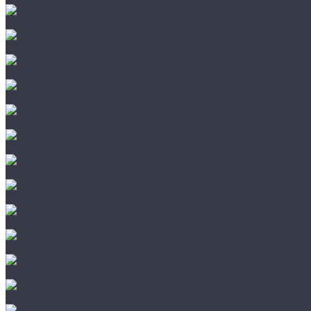
CHIRUCA
NATIVE
HAIX
HL
HUNTLANDIA
LOWA
POLYVER
SPIRALE
NORA
Mechanix
WileyX
HL