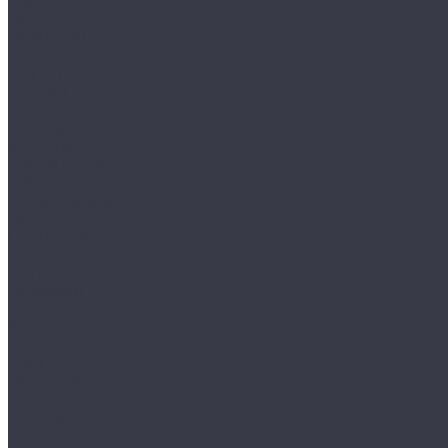
HAIX
HL
HUNTLANDIA
LOWA
POLYVER
SPIRALE
NORA
Перчатки
Mechanix
Очки и маски
WileyX
Ножи и мультитулы
HL
Leatherman
Morakniv
Opinel
Наушники
Peltor
Earmor
FCS AMP
Sordin
HL by ZOHAN
Impact Sport
Фонари
Petzl