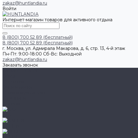
zakaz@huntlandia.ru
Войти
Интернет-магазин товаров для активного отдыха
8 (800) 700 52 89 (бесплатный)
8 (800) 700 52 89 (бесплатный)
г. Москва, ул. Адмирала Макарова, д. 6, стр. 13, 4-й этаж
Пн-Пт: 9:00-18:00 Cб-Вс: Выходной
zakaz@huntlandia.ru
Заказать звонок
Каталог товаров
Обувь
Перчатки
Очки и маски
Ножи и мультитулы
Наушники
Фонари
AIGLE
BAFFIN
BEKINA