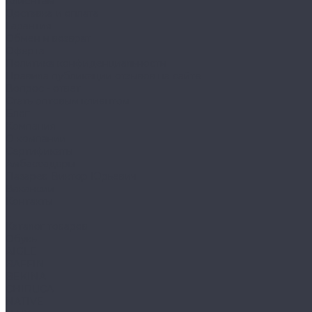
Клиентам
Доставка и оплата
Гарантия
Обмен и возврат
Оферта
Политика конфиденциальности
Правила публикации отзывов на сайте
Вопрос - ответ
Стать оптовым клиентом
Блог
Компания
О компании
Сертификаты
Амбассадоры
Лазарев Виктор Юрьевич
Вакансии
Контакты
...
Каталог товаров
Обувь
AIGLE
BAFFIN
BEKINA
CHIRUCA
NATIVE