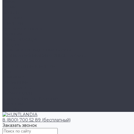
Klarus
Акции
Бренды
Доставка
Клиентам
Доставка и оплата
Гарантия
Обмен и возврат
Оферта
Политика конфиденциальности
Правила публикации отзывов на сайте
Вопрос - ответ
Стать оптовым клиентом
Блог
Компания
О компании
Сертификаты
Амбассадоры
Лазарев Виктор Юрьевич
Вакансии
Контакты
8 (800) 700 52 89 (бесплатный)
Заказать звонок