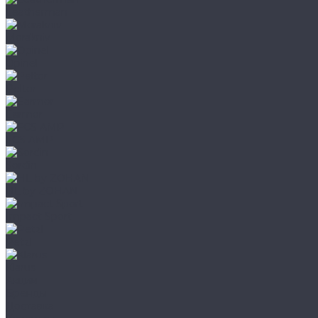
Leatherman
Morakniv
Opinel
Peltor
Earmor
FCS AMP
Sordin
HL by ZOHAN
Impact Sport
Petzl
Klarus
Акции
Бренды
Доставка