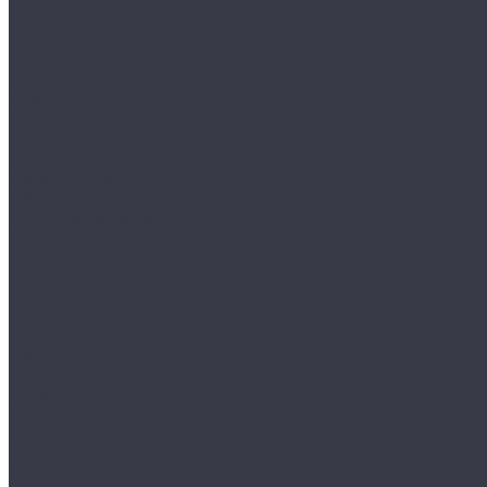
HAIX
HL
HUNTLANDIA
LOWA
POLYVER
SPIRALE
NORA
Перчатки
Mechanix
Очки и маски
WileyX
Ножи и мультитулы
HL
Leatherman
Morakniv
Opinel
Наушники
Peltor
Earmor
FCS AMP
Sordin
HL by ZOHAN
Impact Sport
Фонари
Petzl