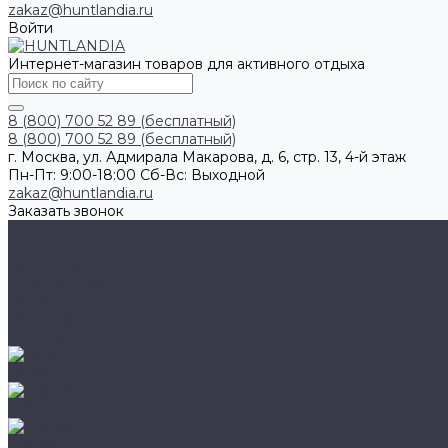
zakaz@huntlandia.ru
Войти
Интернет-магазин товаров для активного отдыха
8 (800) 700 52 89 (бесплатный)
8 (800) 700 52 89 (бесплатный)
г. Москва, ул. Адмирала Макарова, д. 6, стр. 13, 4-й этаж
Пн-Пт: 9:00-18:00 Cб-Вс: Выходной
zakaz@huntlandia.ru
Заказать звонок
Каталог товаров
Обувь
Перчатки
Очки и маски
Ножи и мультитулы
Наушники
Фонари
AIGLE
BAFFIN
BEKINA