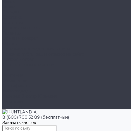
Klarus
Акции
Бренды
Доставка
Клиентам
Доставка и оплата
Гарантия
Обмен и возврат
Оферта
Политика конфиденциальности
Правила публикации отзывов на сайте
Вопрос - ответ
Стать оптовым клиентом
Блог
Компания
О компании
Сертификаты
Амбассадоры
Лазарев Виктор Юрьевич
Вакансии
Контакты
8 (800) 700 52 89 (бесплатный)
Заказать звонок