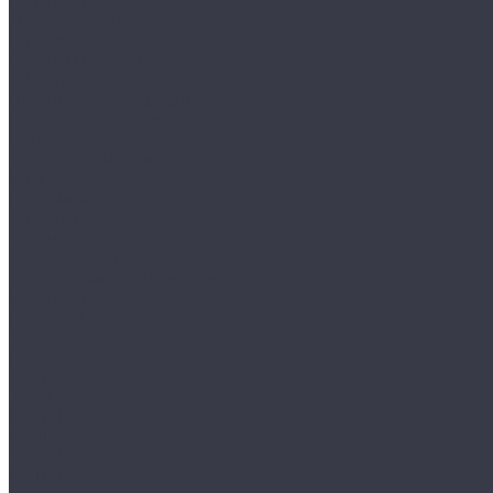
Клиентам
Доставка и оплата
Гарантия
Обмен и возврат
Оферта
Политика конфиденциальности
Правила публикации отзывов на сайте
Вопрос - ответ
Стать оптовым клиентом
Блог
Компания
О компании
Сертификаты
Амбассадоры
Лазарев Виктор Юрьевич
Вакансии
Контакты
...
Каталог товаров
Обувь
AIGLE
BAFFIN
BEKINA
CHIRUCA
NATIVE