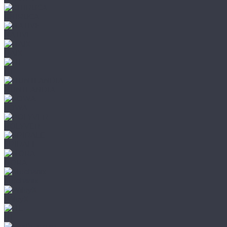
CHIRUCA
NATIVE
HAIX
HL
HUNTLANDIA
LOWA
POLYVER
SPIRALE
NORA
Mechanix
WileyX
HL