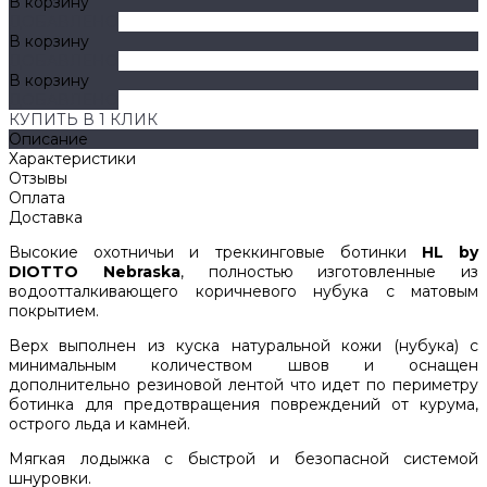
В корзину
ДОБАВЛЕНО
В корзину
ДОБАВЛЕНО
В корзину
ДОБАВЛЕНО
КУПИТЬ В 1 КЛИК
Описание
Характеристики
Отзывы
Оплата
Доставка
Высокие охотничьи и треккинговые ботинки
HL by
DIOTTO Nebraska
, полностью изготовленные из
водоотталкивающего коричневого нубука с матовым
покрытием.
Верх выполнен из куска натуральной кожи (нубука) с
минимальным количеством швов и оснащен
дополнительно резиновой лентой что идет по периметру
ботинка для предотвращения повреждений от курума,
острого льда и камней.
Мягкая лодыжка с быстрой и безопасной системой
шнуровки.