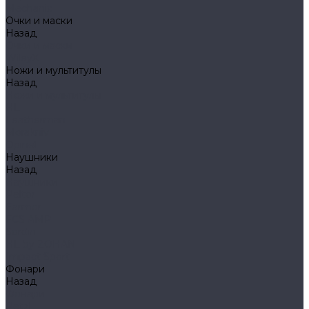
Mechanix
Очки и маски
Назад
Очки и маски
WileyX
Ножи и мультитулы
Назад
Ножи и мультитулы
HL
Leatherman
Morakniv
Opinel
Наушники
Назад
Наушники
Peltor
Earmor
FCS AMP
Sordin
HL by ZOHAN
Impact Sport
Фонари
Назад
Фонари
Petzl