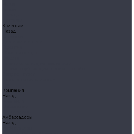
Klarus
Акции
Бренды
Доставка
Клиентам
Назад
Клиентам
Доставка и оплата
Гарантия
Обмен и возврат
Оферта
Политика конфиденциальности
Правила публикации отзывов на сайте
Вопрос - ответ
Стать оптовым клиентом
Блог
Компания
Назад
Компания
О компании
Сертификаты
Амбассадоры
Назад
Амбассадоры
Лазарев Виктор Юрьевич