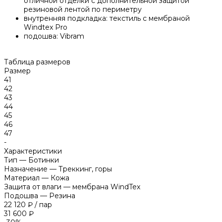
отличной отделки с дополнительной защитой
резиновой лентой по периметру
внутренняя подкладка: текстиль с мембраной
Windtex Pro
подошва: Vibram
Таблица размеров
Размер
41
42
43
44
45
46
47
-
Характеристики
Тип
—
Ботинки
Назначение
—
Треккинг, горы
Материал
—
Кожа
Защита от влаги
—
мембрана WindTex
Подошва
—
Резина
22 120 ₽
/
пар
31 600 ₽