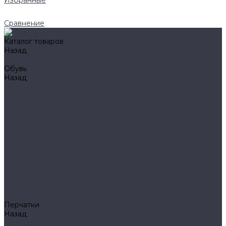
Избранные
Сравнение
Каталог товаров
Назад
Каталог товаров
Обувь
Назад
Обувь
AIGLE
BAFFIN
BEKINA
CHIRUCA
NATIVE
HAIX
HL
HUNTLANDIA
LOWA
POLYVER
SPIRALE
NORA
Перчатки
Назад
Перчатки