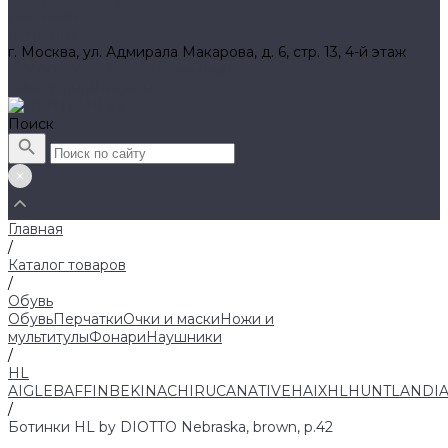
Вакансии
Контакты
г. Москва, ул. Адмирала Макарова, д. 6, стр. 13, 4-й этаж
8 (800) 700 52 89 (бесплатный)
zakaz@huntlandia.ru
Поиск
Главная
/
Каталог товаров
/
Обувь
Обувь
Перчатки
Очки и маски
Ножи и
мультитулы
Фонари
Наушники
/
HL
AIGLE
BAFFIN
BEKINA
CHIRUCA
NATIVE
HAIX
HL
HUNTLANDI
/
Ботинки HL by DIOTTO Nebraska, brown, р.42