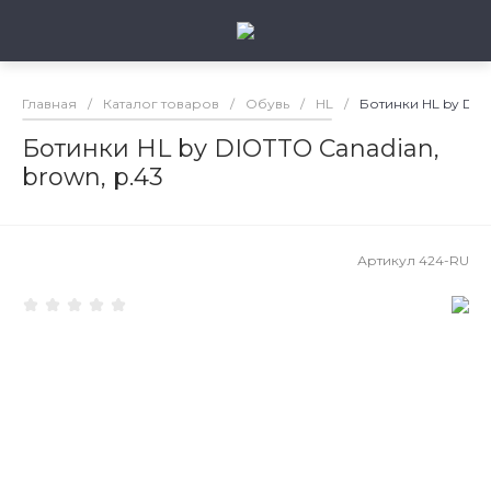
Главная
/
Каталог товаров
/
Обувь
/
HL
/
Ботинки HL by DIOT
Ботинки HL by DIOTTO Canadian,
brown, р.43
Артикул
424-RU