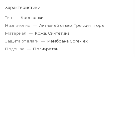
Характеристики
Тип
—
Кроссовки
Назначение
—
Активный отдых, Треккинг, горы
Материал
—
Кожа, Синтетика
Защита от влаги
—
мембрана Gore-Tex
Подошва
—
Полиуретан