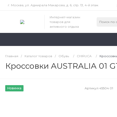
г. Москва, ул. Адмирала Макарова, д. 6, стр. 13, 4-й этаж
Интернет-магазин
товаров для
активного отдыха
Главная
/
Каталог товаров
/
Обувь
/
CHIRUCA
/
Кроссовки
Кроссовки AUSTRALIA 01 G
Новинка
Артикул
45504 01