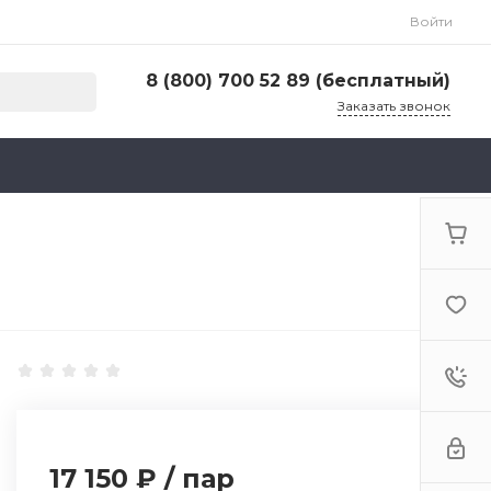
Войти
8 (800) 700 52 89 (бесплатный)
Заказать звонок
8 (800) 700 52 89 (бесплатный)
г. Москва, ул. Адмирала Макарова, д. 6, стр.
13, 4-й этаж
Пн-Пт: 9:00-18:00 Cб-Вс: Выходной
zakaz@huntlandia.ru
17 150 ₽
/
пар