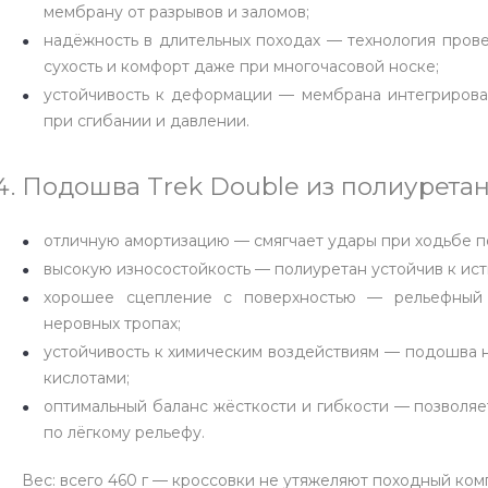
мембрану от разрывов и заломов;
надёжность в длительных походах — технология прове
сухость и комфорт даже при многочасовой носке;
устойчивость к деформации — мембрана интегрирован
при сгибании и давлении.
Подошва Trek Double из полиуретан
отличную амортизацию — смягчает удары при ходьбе по 
высокую износостойкость — полиуретан устойчив к ист
хорошее сцепление с поверхностью — рельефный 
неровных тропах;
устойчивость к химическим воздействиям — подошва н
кислотами;
оптимальный баланс жёсткости и гибкости — позволяет
по лёгкому рельефу.
Вес: всего 460 г — кроссовки не утяжеляют походный ком