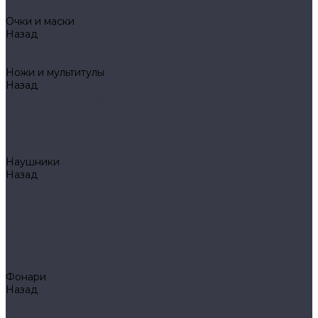
Mechanix
Очки и маски
Назад
Очки и маски
WileyX
Ножи и мультитулы
Назад
Ножи и мультитулы
HL
Leatherman
Morakniv
Opinel
Наушники
Назад
Наушники
Peltor
Earmor
FCS AMP
Sordin
HL by ZOHAN
Impact Sport
Фонари
Назад
Фонари
Petzl