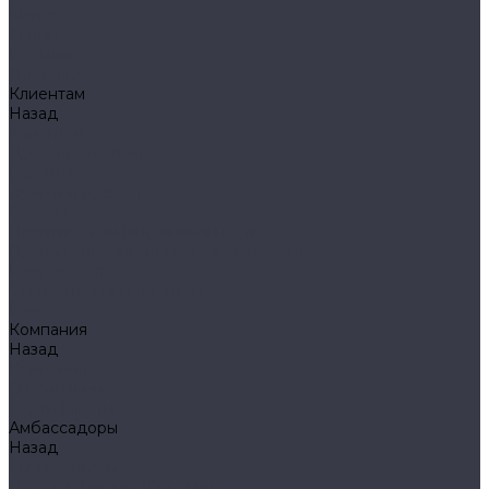
Klarus
Акции
Бренды
Доставка
Клиентам
Назад
Клиентам
Доставка и оплата
Гарантия
Обмен и возврат
Оферта
Политика конфиденциальности
Правила публикации отзывов на сайте
Вопрос - ответ
Стать оптовым клиентом
Блог
Компания
Назад
Компания
О компании
Сертификаты
Амбассадоры
Назад
Амбассадоры
Лазарев Виктор Юрьевич