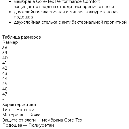
мембрана Gore-Tex Performance Comfort
защищает от воды и отводит испарения от ноги
двухслойная эластичная и мягкая полиуретановая
подошва
двухслойная стелька с антибактериальной пропиткой
Таблица размеров
Размер
38
39
40
41
42
43
44
45
46
47
-
Характеристики
Тип
—
Ботинки
Материал
—
Кожа
Защита от влаги
—
мембрана Gore-Tex
Подошва
—
Полиуретан