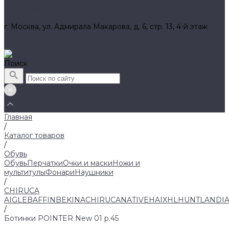
Вакансии
Контакты
г. Москва, ул. Адмирала Макарова, д. 6, стр. 13, 4-й этаж
8 (800) 700 52 89 (бесплатный)
zakaz@huntlandia.ru
Поиск
Главная
/
Каталог товаров
/
Обувь
Обувь
Перчатки
Очки и маски
Ножи и
мультитулы
Фонари
Наушники
/
CHIRUCA
AIGLE
BAFFIN
BEKINA
CHIRUCA
NATIVE
HAIX
HL
HUNTLANDI
/
Ботинки POINTER New 01 р.45