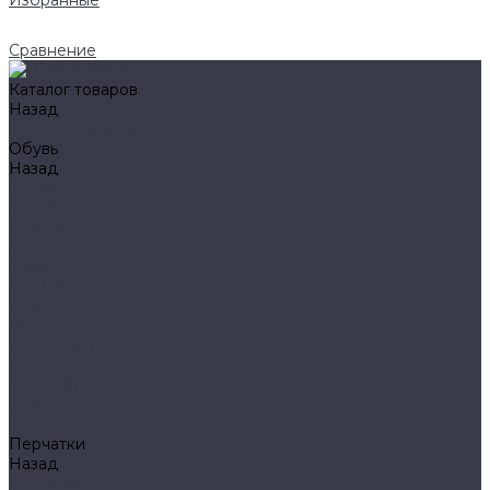
Избранные
Сравнение
Каталог товаров
Назад
Каталог товаров
Обувь
Назад
Обувь
AIGLE
BAFFIN
BEKINA
CHIRUCA
NATIVE
HAIX
HL
HUNTLANDIA
LOWA
POLYVER
SPIRALE
NORA
Перчатки
Назад
Перчатки