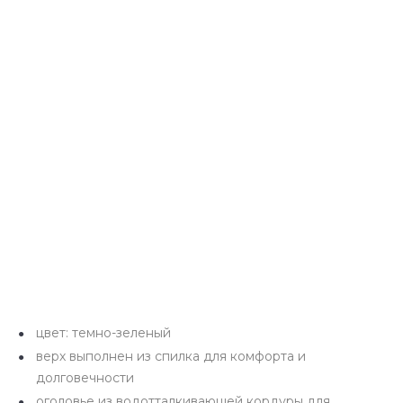
цвет: темно-зеленый
верх выполнен из спилка для комфорта и
долговечности
оголовье из водотталкивающей кордуры для