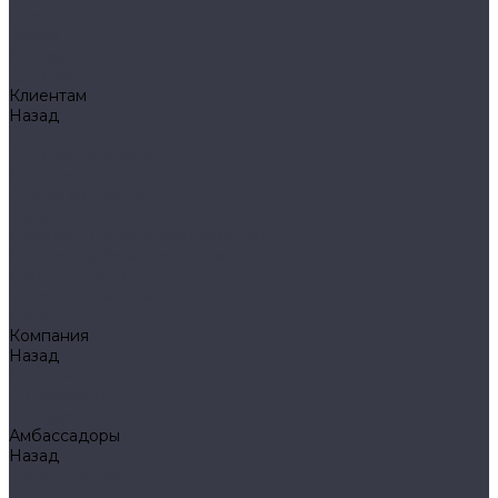
Klarus
Акции
Бренды
Доставка
Клиентам
Назад
Клиентам
Доставка и оплата
Гарантия
Обмен и возврат
Оферта
Политика конфиденциальности
Правила публикации отзывов на сайте
Вопрос - ответ
Стать оптовым клиентом
Блог
Компания
Назад
Компания
О компании
Сертификаты
Амбассадоры
Назад
Амбассадоры
Лазарев Виктор Юрьевич