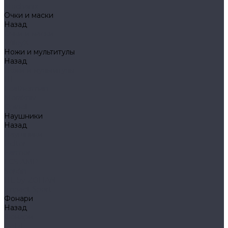
Mechanix
Очки и маски
Назад
Очки и маски
WileyX
Ножи и мультитулы
Назад
Ножи и мультитулы
HL
Leatherman
Morakniv
Opinel
Наушники
Назад
Наушники
Peltor
Earmor
FCS AMP
Sordin
HL by ZOHAN
Impact Sport
Фонари
Назад
Фонари
Petzl