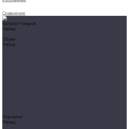
Избранные
Сравнение
Каталог товаров
Назад
Каталог товаров
Обувь
Назад
Обувь
AIGLE
BAFFIN
BEKINA
CHIRUCA
NATIVE
HAIX
HL
HUNTLANDIA
LOWA
POLYVER
SPIRALE
NORA
Перчатки
Назад
Перчатки