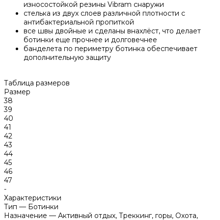
износостойкой резины Vibram снаружи
стелька из двух слоев различной плотности c
антибактериальной пропиткой
все швы двойные и сделаны внахлёст, что делает
ботинки еще прочнее и долговечнее
банделета по периметру ботинка обеспечивает
дополнительную защиту
Таблица размеров
Размер
38
39
40
41
42
43
44
45
46
47
-
Характеристики
Тип
—
Ботинки
Назначение
—
Активный отдых, Треккинг, горы, Охота,