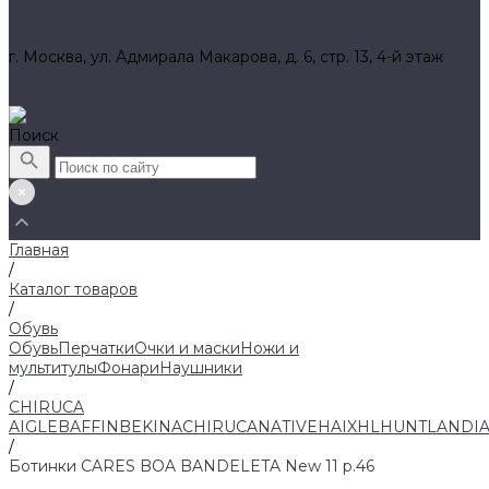
Вакансии
Контакты
г. Москва, ул. Адмирала Макарова, д. 6, стр. 13, 4-й этаж
8 (800) 700 52 89 (бесплатный)
zakaz@huntlandia.ru
Поиск
Главная
/
Каталог товаров
/
Обувь
Обувь
Перчатки
Очки и маски
Ножи и
мультитулы
Фонари
Наушники
/
CHIRUCA
AIGLE
BAFFIN
BEKINA
CHIRUCA
NATIVE
HAIX
HL
HUNTLANDI
/
Ботинки CARES BOA BANDELETA New 11 р.46