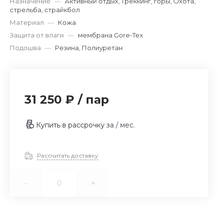
Назначение
—
Активный отдых, Треккинг, горы, Охота,
стрельба, страйкбол
Материал
—
Кожа
Защита от влаги
—
мембрана Gore-Tex
Подошва
—
Резина, Полиуретан
31 250 ₽
/
пар
Купить в рассрочку
за
/ мес.
Рассчитать доставку
-
+