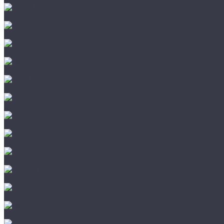
CHIRUCA
NATIVE
HAIX
HL
HUNTLANDIA
LOWA
POLYVER
SPIRALE
NORA
Mechanix
WileyX
HL