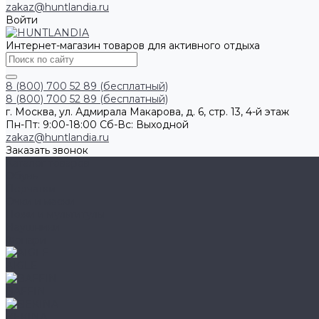
zakaz@huntlandia.ru
Войти
Интернет-магазин товаров для активного отдыха
8 (800) 700 52 89 (бесплатный)
8 (800) 700 52 89 (бесплатный)
г. Москва, ул. Адмирала Макарова, д. 6, стр. 13, 4-й этаж
Пн-Пт: 9:00-18:00 Cб-Вс: Выходной
zakaz@huntlandia.ru
Заказать звонок
Каталог товаров
Обувь
Перчатки
Очки и маски
Ножи и мультитулы
Наушники
Фонари
AIGLE
BAFFIN
BEKINA