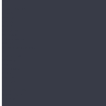
HAIX
HL
HUNTLANDIA
LOWA
POLYVER
SPIRALE
NORA
Перчатки
Mechanix
Очки и маски
WileyX
Ножи и мультитулы
HL
Leatherman
Morakniv
Opinel
Наушники
Peltor
Earmor
FCS AMP
Sordin
HL by ZOHAN
Impact Sport
Фонари
Petzl