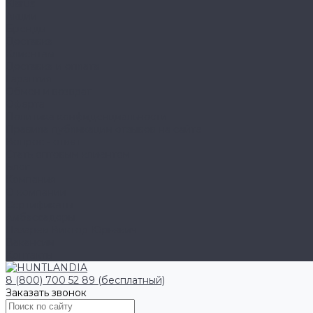
Klarus
Акции
Бренды
Доставка
Клиентам
Доставка и оплата
Гарантия
Обмен и возврат
Оферта
Политика конфиденциальности
Правила публикации отзывов на сайте
Вопрос - ответ
Стать оптовым клиентом
Блог
Компания
О компании
Сертификаты
Амбассадоры
Лазарев Виктор Юрьевич
Вакансии
Контакты
8 (800) 700 52 89 (бесплатный)
Заказать звонок