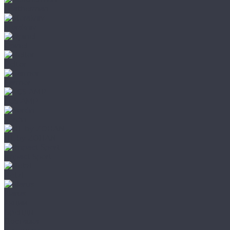
Leatherman
Morakniv
Opinel
Peltor
Earmor
FCS AMP
Sordin
HL by ZOHAN
Impact Sport
Petzl
Klarus
Акции
Бренды
Доставка