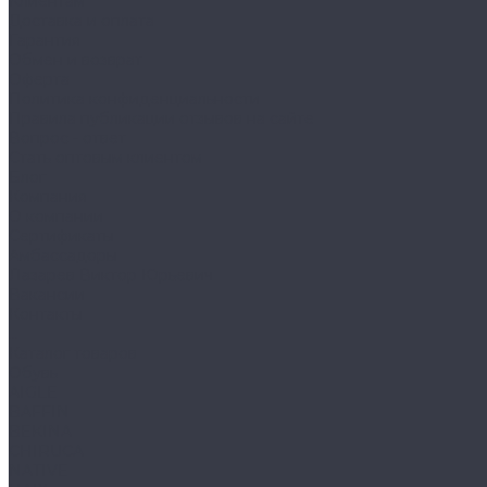
Клиентам
Доставка и оплата
Гарантия
Обмен и возврат
Оферта
Политика конфиденциальности
Правила публикации отзывов на сайте
Вопрос - ответ
Стать оптовым клиентом
Блог
Компания
О компании
Сертификаты
Амбассадоры
Лазарев Виктор Юрьевич
Вакансии
Контакты
...
Каталог товаров
Обувь
AIGLE
BAFFIN
BEKINA
CHIRUCA
NATIVE