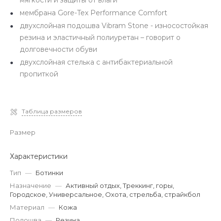
мягкости и защиты от влаги
мембрана Gore-Tex Performance Comfort
двухслойная подошва Vibram Stone - износостойкая
резина и эластичный полиуретан – говорит о
долговечности обуви
двухслойная стелька с антибактериальной
пропиткой
Таблица размеров
Размер
Характеристики
Тип
—
Ботинки
Назначение
—
Активный отдых, Треккинг, горы,
Городское, Универсальное, Охота, стрельба, страйкбол
Материал
—
Кожа
Подошва
—
Резина