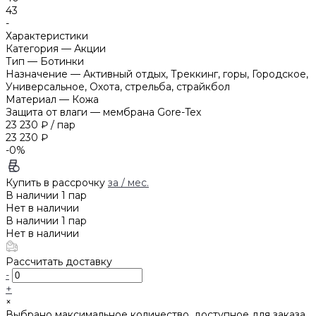
43
-
Характеристики
Категория
—
Акции
Тип
—
Ботинки
Назначение
—
Активный отдых, Треккинг, горы, Городское,
Универсальное, Охота, стрельба, страйкбол
Материал
—
Кожа
Защита от влаги
—
мембрана Gore-Tex
23 230 ₽
/
пар
23 230 ₽
-0%
Купить в рассрочку
за
/ мес.
В наличии
1
пар
Нет в наличии
В наличии
1
пар
Нет в наличии
Рассчитать доставку
-
+
×
Выбрано максимальное количество, доступное для заказа