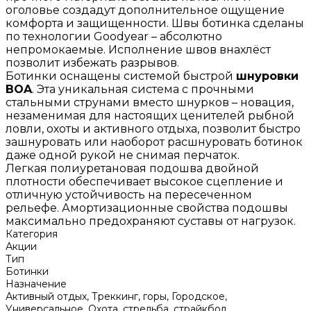
оголовье создадут дополнительное ощущение
комфорта и защищенности. Швы ботинка сделаны
по технологии Goodyear – абсолютно
непромокаемые. Исполнение швов внахлёст
позволит избежать разрывов.
Ботинки оснащены системой быстрой
шнуровки
BOA
. Эта уникальная система с прочными
стальными струнами вместо шнурков – новация,
незаменимая для настоящих ценителей рыбной
ловли, охоты и активного отдыха, позволит быстро
зашнуровать или наоборот расшнуровать ботинок
даже одной рукой не снимая перчаток.
Легкая полиуретановая подошва двойной
плотности обеспечивает высокое сцепление и
отличную устойчивость на пересеченном
рельефе. Амортизационные свойства подошвы
максимально предохраняют суставы от нагрузок.
Категория
Акции
Тип
Ботинки
Назначение
Активный отдых, Треккинг, горы, Городское,
Универсальное, Охота, стрельба, страйкбол