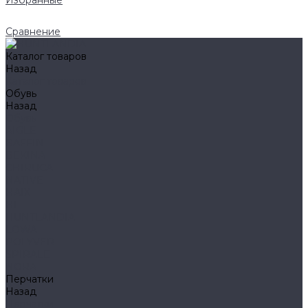
Избранные
Сравнение
Каталог товаров
Назад
Каталог товаров
Обувь
Назад
Обувь
AIGLE
BAFFIN
BEKINA
CHIRUCA
NATIVE
HAIX
HL
HUNTLANDIA
LOWA
POLYVER
SPIRALE
NORA
Перчатки
Назад
Перчатки