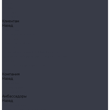
Klarus
Акции
Бренды
Доставка
Клиентам
Назад
Клиентам
Доставка и оплата
Гарантия
Обмен и возврат
Оферта
Политика конфиденциальности
Правила публикации отзывов на сайте
Вопрос - ответ
Стать оптовым клиентом
Блог
Компания
Назад
Компания
О компании
Сертификаты
Амбассадоры
Назад
Амбассадоры
Лазарев Виктор Юрьевич