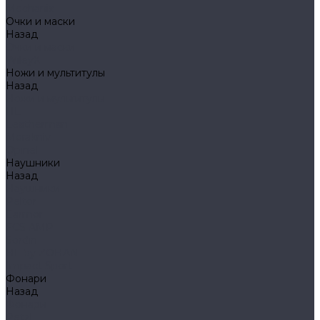
Mechanix
Очки и маски
Назад
Очки и маски
WileyX
Ножи и мультитулы
Назад
Ножи и мультитулы
HL
Leatherman
Morakniv
Opinel
Наушники
Назад
Наушники
Peltor
Earmor
FCS AMP
Sordin
HL by ZOHAN
Impact Sport
Фонари
Назад
Фонари
Petzl