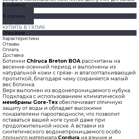
В корзину
ДОБАВЛЕНО
В корзину
ДОБАВЛЕНО
КУПИТЬ В 1 КЛИК
Описание
Характеристики
Отзывы
Оплата
Доставка
Ботинки
Chiruca Breton BO
A
рассчитаны на
весенне-осенний период и выполнены из
натуральной кожи с грязе- и влагоотталкивающей
пропиткой, благодаря чему сохраняется малый
вес ботинка.
Верх выполнен из водонепроницаемого нубука.
Подкладка с использованием климатической
мембраны Gore-Tex
обеспечивает отличную
защиту от воды и обладает высокими
показателями пароотводности, что позволит
оставаться вашей ноге сухой даже при
продолжительной носке. А вставки из
синтетического водонепроницаемого особо
прочного материала
Cordura
на язычке и