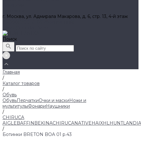
Вакансии
Контакты
г. Москва, ул. Адмирала Макарова, д. 6, стр. 13, 4-й этаж
8 (800) 700 52 89 (бесплатный)
zakaz@huntlandia.ru
Поиск
Главная
/
Каталог товаров
/
Обувь
Обувь
Перчатки
Очки и маски
Ножи и
мультитулы
Фонари
Наушники
/
CHIRUCA
AIGLE
BAFFIN
BEKINA
CHIRUCA
NATIVE
HAIX
HL
HUNTLANDI
/
Ботинки BRETON BOA 01 р.43