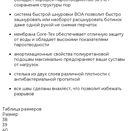
сохранения структуры пор
система быстрой шнуровки BOA позволит быстро
зашнуровать или наоборот расшнуровать ботинок
даже одной рукой не снимая перчаток
мембрана Gore-Tex обеспечивает отличную защиту
от воды и обладает высокими показателями
пароотводности
амортизационные свойства полиуретановой
подошвы максимально предохраняют ваши суставы
от нагрузок
стелька из двух слоев различной плотности с
антибактериальной пропиткой
все швы сделаны внахлёст, что позволит избежать
разрывов
Таблица размеров
Размер
38
39
40