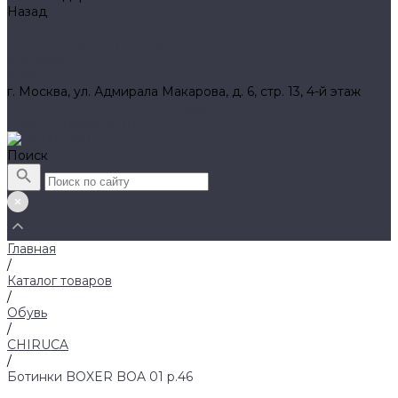
Назад
Амбассадоры
Лазарев Виктор Юрьевич
Вакансии
Контакты
г. Москва, ул. Адмирала Макарова, д. 6, стр. 13, 4-й этаж
8 (800) 700 52 89 (бесплатный)
zakaz@huntlandia.ru
Поиск
Главная
/
Каталог товаров
/
Обувь
/
CHIRUCA
/
Ботинки BOXER BOA 01 р.46