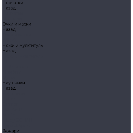
Перчатки
Назад
Перчатки
Mechanix
Очки и маски
Назад
Очки и маски
WileyX
Ножи и мультитулы
Назад
Ножи и мультитулы
HL
Leatherman
Morakniv
Opinel
Наушники
Назад
Наушники
Peltor
Earmor
FCS AMP
Sordin
HL by ZOHAN
Impact Sport
Фонари