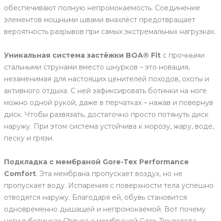
обеспечивают полную непромокаемость. Соединение
элементов мощными швами внахлёст предотвращает
вероятность разрывов при самых экстремальных нагрузках.
Уникальная система застёжки BOA® Fit
с прочными
стальными струнами вместо шнурков – это новация,
незаменимая для настоящих ценителей походов, охоты и
активного отдыха. С ней зафиксировать ботинки на ноге
можно одной рукой, даже в перчатках – нажав и повернув
диск. Чтобы развязать, достаточно просто потянуть диск
наружу. При этом система устойчива к морозу, жару, воде,
песку и грязи.
Подкладка с мембраной Gore-Tex Performance
Comfort
. Эта мембрана пропускает воздух, но не
пропускает воду. Испарения с поверхности тела успешно
отводятся наружу. Благодаря ей, обувь становится
одновременно дышащей и непромокаемой. Вот почему
ноги в ботинках Chiruca с мембраной Gore-Tex всегда