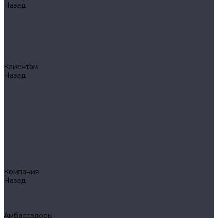
Назад
Фонари
Petzl
Klarus
Акции
Бренды
Доставка
Клиентам
Назад
Клиентам
Доставка и оплата
Гарантия
Обмен и возврат
Оферта
Политика конфиденциальности
Правила публикации отзывов на сайте
Вопрос - ответ
Стать оптовым клиентом
Блог
Компания
Назад
Компания
О компании
Сертификаты
Амбассадоры