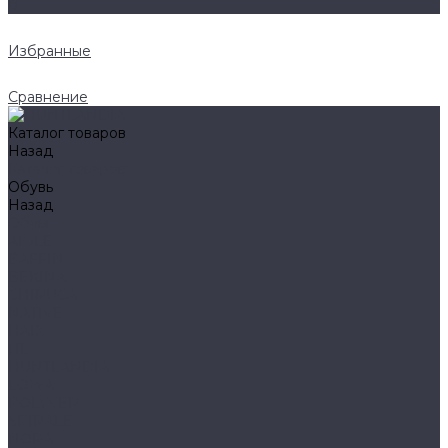
0
Избранные
Сравнение
Каталог товаров
Назад
Каталог товаров
Обувь
Назад
Обувь
AIGLE
BAFFIN
BEKINA
CHIRUCA
NATIVE
HAIX
HL
HUNTLANDIA
LOWA
POLYVER
SPIRALE
NORA