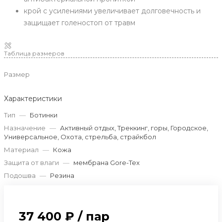
крой с усилениями увеличивает долговечность и
защищает голеностоп от травм
Таблица размеров
Размер
Характеристики
Тип
—
Ботинки
Назначение
—
Активный отдых, Треккинг, горы, Городское,
Универсальное, Охота, стрельба, страйкбол
Материал
—
Кожа
Защита от влаги
—
мембрана Gore-Tex
Подошва
—
Резина
37 400 ₽
/
пар