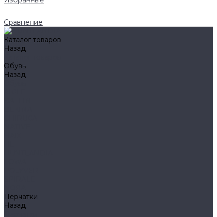
Избранные
Сравнение
Каталог товаров
Назад
Каталог товаров
Обувь
Назад
Обувь
AIGLE
BAFFIN
BEKINA
CHIRUCA
NATIVE
HAIX
HL
HUNTLANDIA
LOWA
POLYVER
SPIRALE
NORA
Перчатки
Назад
Перчатки