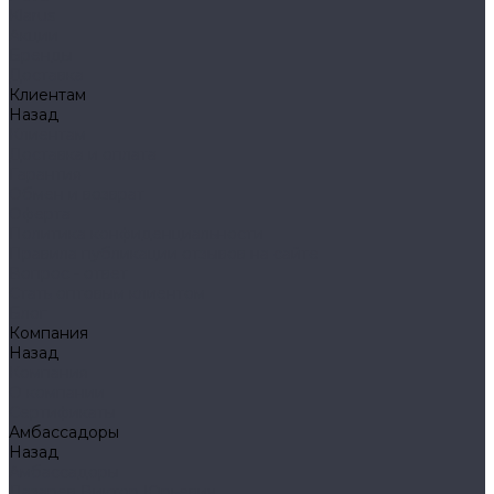
Klarus
Акции
Бренды
Доставка
Клиентам
Назад
Клиентам
Доставка и оплата
Гарантия
Обмен и возврат
Оферта
Политика конфиденциальности
Правила публикации отзывов на сайте
Вопрос - ответ
Стать оптовым клиентом
Блог
Компания
Назад
Компания
О компании
Сертификаты
Амбассадоры
Назад
Амбассадоры
Лазарев Виктор Юрьевич