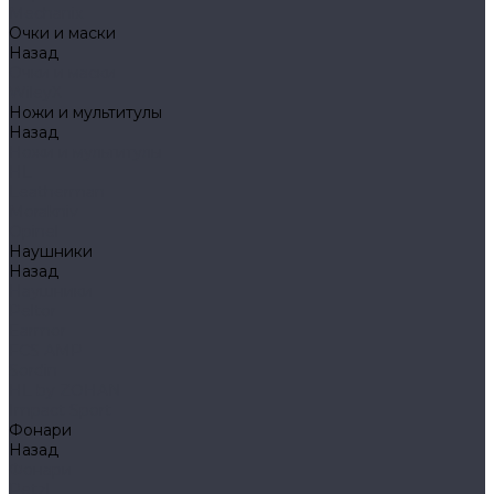
Mechanix
Очки и маски
Назад
Очки и маски
WileyX
Ножи и мультитулы
Назад
Ножи и мультитулы
HL
Leatherman
Morakniv
Opinel
Наушники
Назад
Наушники
Peltor
Earmor
FCS AMP
Sordin
HL by ZOHAN
Impact Sport
Фонари
Назад
Фонари
Petzl