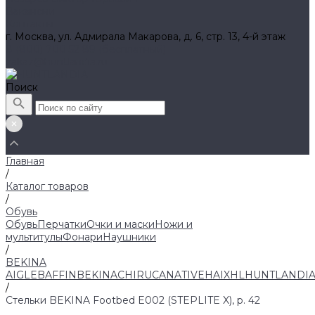
Вакансии
Контакты
г. Москва, ул. Адмирала Макарова, д. 6, стр. 13, 4-й этаж
8 (800) 700 52 89 (бесплатный)
zakaz@huntlandia.ru
Поиск
Главная
/
Каталог товаров
/
Обувь
Обувь
Перчатки
Очки и маски
Ножи и
мультитулы
Фонари
Наушники
/
BEKINA
AIGLE
BAFFIN
BEKINA
CHIRUCA
NATIVE
HAIX
HL
HUNTLANDI
/
Стельки BEKINA Footbed E002 (STEPLITE X), р. 42