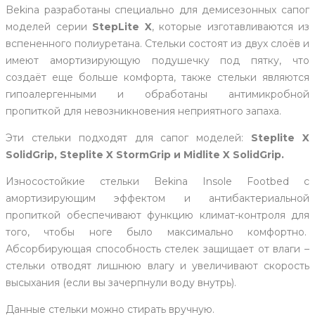
Bekina разработаны специально для демисезонных сапог
моделей серии
StepLite X
, которые изготавливаются из
вспененного полиуретана. Стельки состоят из двух слоёв и
имеют амортизирующую подушечку под пятку, что
создаёт еще больше комфорта, также стельки являются
гипоалергенными и обработаны антимикробной
пропиткой для невозникновения неприятного запаха.
Эти стельки подходят для сапог моделей:
Steplite X
SolidGrip, Steplite X StormGrip и Midlite X SolidGrip.
Износостойкие стельки Bekina Insole Footbed с
амортизирующим эффектом и антибактериальной
пропиткой обеспечивают функцию климат-контроля для
того, чтобы ноге было максимально комфортно.
Абсорбирующая способность стелек защищает от влаги –
стельки отводят лишнюю влагу и увеличивают скорость
высыхания (если вы зачерпнули воду внутрь).
Данные стельки можно стирать вручную.