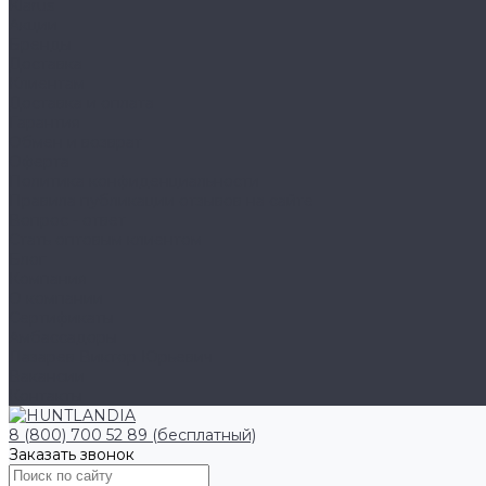
Klarus
Акции
Бренды
Доставка
Клиентам
Доставка и оплата
Гарантия
Обмен и возврат
Оферта
Политика конфиденциальности
Правила публикации отзывов на сайте
Вопрос - ответ
Стать оптовым клиентом
Блог
Компания
О компании
Сертификаты
Амбассадоры
Лазарев Виктор Юрьевич
Вакансии
Контакты
8 (800) 700 52 89 (бесплатный)
Заказать звонок