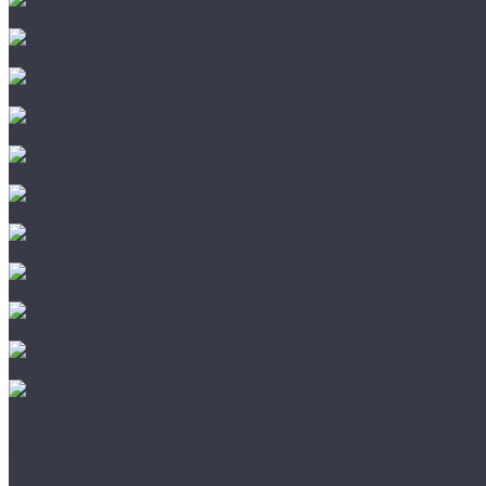
Leatherman
Morakniv
Opinel
Peltor
Earmor
FCS AMP
Sordin
HL by ZOHAN
Impact Sport
Petzl
Klarus
Акции
Бренды
Доставка