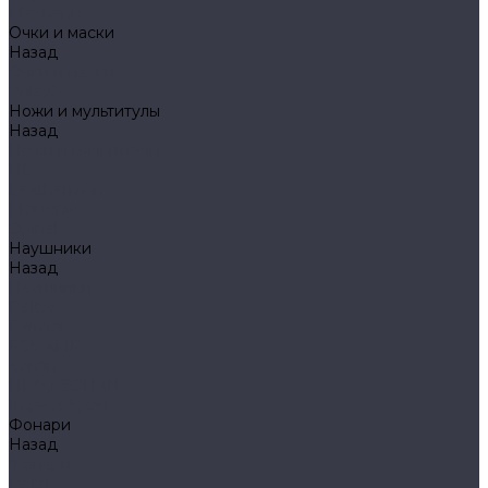
Mechanix
Очки и маски
Назад
Очки и маски
WileyX
Ножи и мультитулы
Назад
Ножи и мультитулы
HL
Leatherman
Morakniv
Opinel
Наушники
Назад
Наушники
Peltor
Earmor
FCS AMP
Sordin
HL by ZOHAN
Impact Sport
Фонари
Назад
Фонари
Petzl