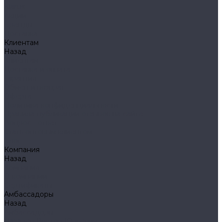
Klarus
Акции
Бренды
Доставка
Клиентам
Назад
Клиентам
Доставка и оплата
Гарантия
Обмен и возврат
Оферта
Политика конфиденциальности
Правила публикации отзывов на сайте
Вопрос - ответ
Стать оптовым клиентом
Блог
Компания
Назад
Компания
О компании
Сертификаты
Амбассадоры
Назад
Амбассадоры
Лазарев Виктор Юрьевич