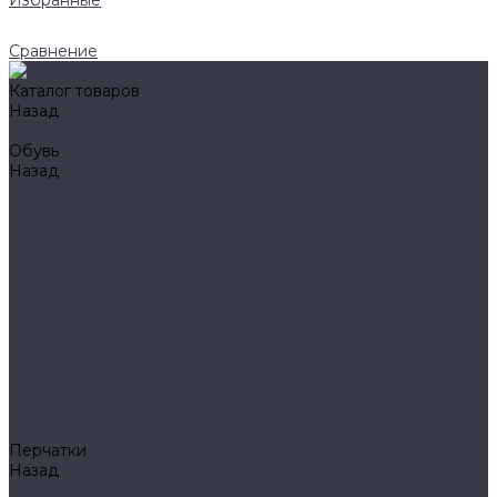
Избранные
Сравнение
Каталог товаров
Назад
Каталог товаров
Обувь
Назад
Обувь
AIGLE
BAFFIN
BEKINA
CHIRUCA
NATIVE
HAIX
HL
HUNTLANDIA
LOWA
POLYVER
SPIRALE
NORA
Перчатки
Назад
Перчатки