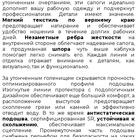
утонченным очертаниям, эти сапоги идеально
дополнят вашу рабочую одежду и подчеркнут
профессионализм. Детали имеют значение.
Мягкий текстиль по верхнему краю
предотвращает натирание и обеспечивает
удобство ношения в течение долгих рабочих
дней.
Незаметные ребра жесткости
на
внутренней стороне облегчают надевание сапога,
а продуманная
шпора
чуть выше каблука
помогает легко снимать его. Каждая линия и
отделка отражает внимание к деталям, как
визуально, так и функционально.
За утонченным голенищем скрывается прочность
оптимизированного профиля подошвы.
Изогнутые линии протектора с подологичным
дизайном обеспечивают еще больший комфорт, а
расположение выступов предотвращает
скопление грязи или камней и эффективно
отводит воду. В то же время
антистатическая
подошва
, сертифицированная SR,
устойчивая к
скольжению
, обеспечивает максимальное
сцепление. Промежуточная часть подошвы
снабжена рельефом для безопасности на узких