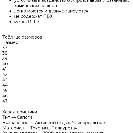
устойчивы к воздействию жиров, навоза и различных
химических веществ
легко моются и дезинфицируются
не содержат ПВХ
метка RFID
Таблица размеров
Размер
37
38
39
40
41
42
43
44
45
46
47
-
Характеристики
Тип
—
Сапоги
Назначение
—
Активный отдых, Универсальное
Материал
—
Текстиль, Полиуретан