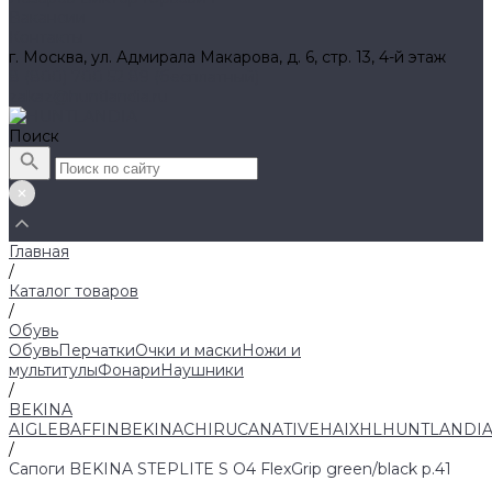
Вакансии
Контакты
г. Москва, ул. Адмирала Макарова, д. 6, стр. 13, 4-й этаж
8 (800) 700 52 89 (бесплатный)
zakaz@huntlandia.ru
Поиск
Главная
/
Каталог товаров
/
Обувь
Обувь
Перчатки
Очки и маски
Ножи и
мультитулы
Фонари
Наушники
/
BEKINA
AIGLE
BAFFIN
BEKINA
CHIRUCA
NATIVE
HAIX
HL
HUNTLANDI
/
Сапоги BEKINA STEPLITE S O4 FlexGrip green/black p.41