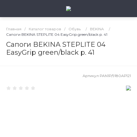
Главная
/
Каталог товаров
/
Обувь
/
BEKINA
/
Сапоги BEKINA STEPLITE 04 EasyGrip green/black p. 41
Сапоги BEKINA STEPLITE 04
EasyGrip green/black p. 41
Артикул
PAN1Р/9180АР121