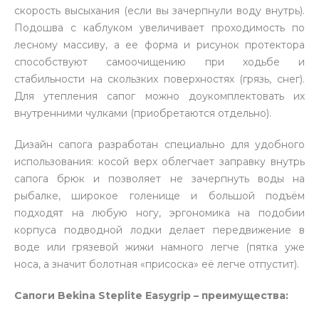
скорость высыхания (если вы зачерпнули воду внутрь).
Подошва с каблуком увеличивает проходимость по
лесному массиву, а ее форма и рисунок протектора
способствуют самоочищению при ходьбе и
стабильности на скользких поверхностях (грязь, снег).
Для утепления сапог можно доукомплектовать их
внутренними чулками (приобретаются отдельно).
Дизайн сапога разработан специально для удобного
использования: косой верх облегчает заправку внутрь
сапога брюк и позволяет не зачерпнуть воды на
рыбалке, широкое голенище и большой подъём
подходят на любую ногу, эргономика на подобии
корпуса подводной лодки делает передвижение в
воде или грязевой жижи намного легче (пятка уже
носа, а значит болотная «присоска» её легче отпустит).
Сапоги Bekina Steplite
Easygrip
– преимущества: