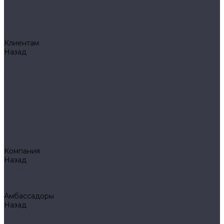
Klarus
Акции
Бренды
Доставка
Клиентам
Назад
Клиентам
Доставка и оплата
Гарантия
Обмен и возврат
Оферта
Политика конфиденциальности
Правила публикации отзывов на сайте
Вопрос - ответ
Стать оптовым клиентом
Блог
Компания
Назад
Компания
О компании
Сертификаты
Амбассадоры
Назад
Амбассадоры
Лазарев Виктор Юрьевич