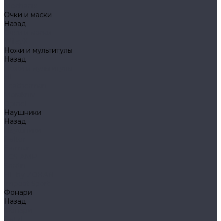
Mechanix
Очки и маски
Назад
Очки и маски
WileyX
Ножи и мультитулы
Назад
Ножи и мультитулы
HL
Leatherman
Morakniv
Opinel
Наушники
Назад
Наушники
Peltor
Earmor
FCS AMP
Sordin
HL by ZOHAN
Impact Sport
Фонари
Назад
Фонари
Petzl