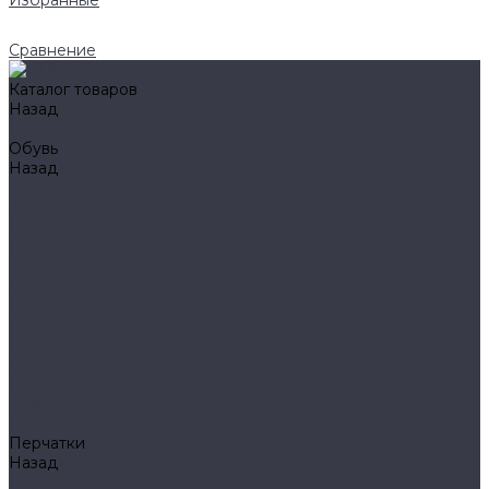
Избранные
Сравнение
Каталог товаров
Назад
Каталог товаров
Обувь
Назад
Обувь
AIGLE
BAFFIN
BEKINA
CHIRUCA
NATIVE
HAIX
HL
HUNTLANDIA
LOWA
POLYVER
SPIRALE
NORA
Перчатки
Назад
Перчатки