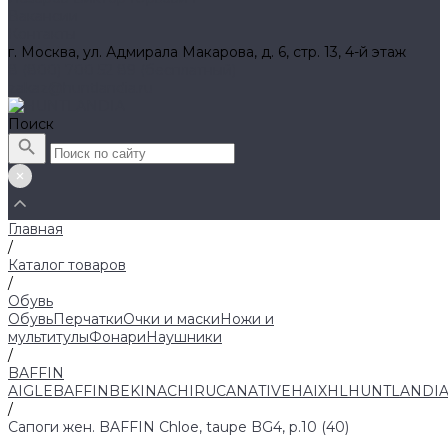
Вакансии
Контакты
г. Москва, ул. Адмирала Макарова, д. 6, стр. 13, 4-й этаж
8 (800) 700 52 89 (бесплатный)
zakaz@huntlandia.ru
Поиск
Главная
/
Каталог товаров
/
Обувь
Обувь
Перчатки
Очки и маски
Ножи и
мультитулы
Фонари
Наушники
/
BAFFIN
AIGLE
BAFFIN
BEKINA
CHIRUCA
NATIVE
HAIX
HL
HUNTLANDI
/
Сапоги жен. BAFFIN Chloe, taupe BG4, р.10 (40)