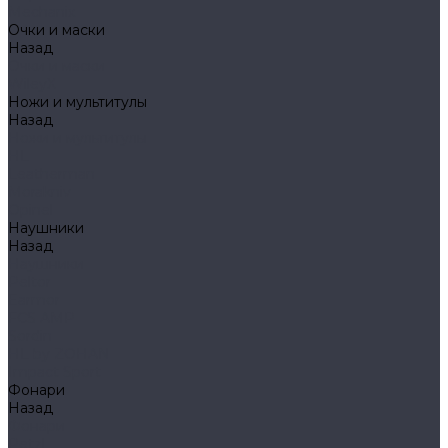
Mechanix
Очки и маски
Назад
Очки и маски
WileyX
Ножи и мультитулы
Назад
Ножи и мультитулы
HL
Leatherman
Morakniv
Opinel
Наушники
Назад
Наушники
Peltor
Earmor
FCS AMP
Sordin
HL by ZOHAN
Impact Sport
Фонари
Назад
Фонари
Petzl