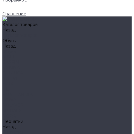
Избранные
Сравнение
Каталог товаров
Назад
Каталог товаров
Обувь
Назад
Обувь
AIGLE
BAFFIN
BEKINA
CHIRUCA
NATIVE
HAIX
HL
HUNTLANDIA
LOWA
POLYVER
SPIRALE
NORA
Перчатки
Назад
Перчатки