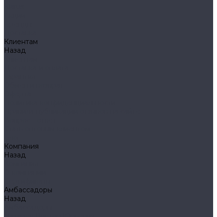
Klarus
Акции
Бренды
Доставка
Клиентам
Назад
Клиентам
Доставка и оплата
Гарантия
Обмен и возврат
Оферта
Политика конфиденциальности
Правила публикации отзывов на сайте
Вопрос - ответ
Стать оптовым клиентом
Блог
Компания
Назад
Компания
О компании
Сертификаты
Амбассадоры
Назад
Амбассадоры
Лазарев Виктор Юрьевич