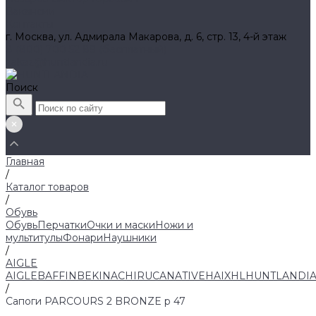
Вакансии
Контакты
г. Москва, ул. Адмирала Макарова, д. 6, стр. 13, 4-й этаж
8 (800) 700 52 89 (бесплатный)
zakaz@huntlandia.ru
Поиск
Главная
/
Каталог товаров
/
Обувь
Обувь
Перчатки
Очки и маски
Ножи и
мультитулы
Фонари
Наушники
/
AIGLE
AIGLE
BAFFIN
BEKINA
CHIRUCA
NATIVE
HAIX
HL
HUNTLANDI
/
Сапоги PARCOURS 2 BRONZE р 47