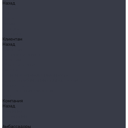
Назад
Фонари
Petzl
Klarus
Акции
Бренды
Доставка
Клиентам
Назад
Клиентам
Доставка и оплата
Гарантия
Обмен и возврат
Оферта
Политика конфиденциальности
Правила публикации отзывов на сайте
Вопрос - ответ
Стать оптовым клиентом
Блог
Компания
Назад
Компания
О компании
Сертификаты
Амбассадоры