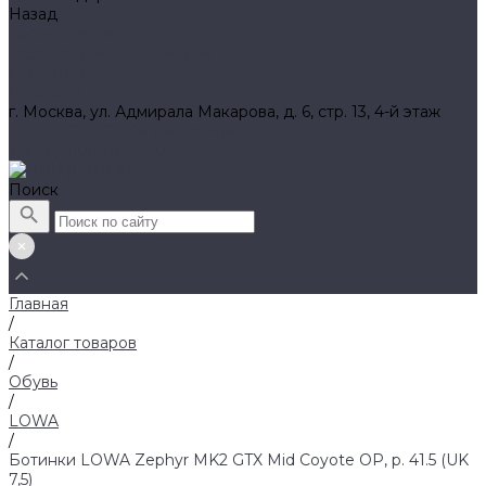
Назад
Амбассадоры
Лазарев Виктор Юрьевич
Вакансии
Контакты
г. Москва, ул. Адмирала Макарова, д. 6, стр. 13, 4-й этаж
8 (800) 700 52 89 (бесплатный)
zakaz@huntlandia.ru
Поиск
Главная
/
Каталог товаров
/
Обувь
/
LOWA
/
Ботинки LOWA Zephyr MK2 GTX Mid Coyote OP, р. 41.5 (UK
7,5)