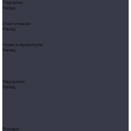
Перчатки
Назад
Перчатки
Mechanix
Очки и маски
Назад
Очки и маски
WileyX
Ножи и мультитулы
Назад
Ножи и мультитулы
HL
Leatherman
Morakniv
Opinel
Наушники
Назад
Наушники
Peltor
Earmor
FCS AMP
Sordin
HL by ZOHAN
Impact Sport
Фонари