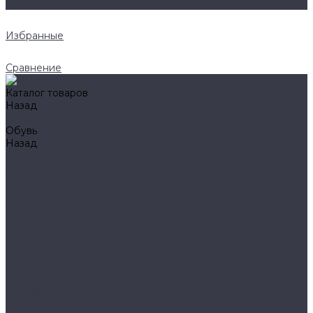
0
Избранные
Сравнение
Каталог товаров
Назад
Каталог товаров
Обувь
Назад
Обувь
AIGLE
BAFFIN
BEKINA
CHIRUCA
NATIVE
HAIX
HL
HUNTLANDIA
LOWA
POLYVER
SPIRALE
NORA