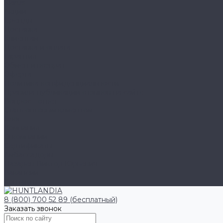
Klarus
Акции
Бренды
Доставка
Клиентам
Доставка и оплата
Гарантия
Обмен и возврат
Оферта
Политика конфиденциальности
Правила публикации отзывов на сайте
Вопрос - ответ
Стать оптовым клиентом
Блог
Компания
О компании
Сертификаты
Амбассадоры
Лазарев Виктор Юрьевич
Вакансии
Контакты
8 (800) 700 52 89 (бесплатный)
Заказать звонок