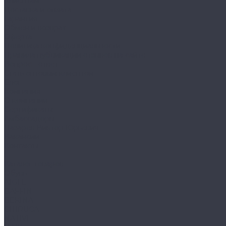
Клиентам
Доставка и оплата
Гарантия
Обмен и возврат
Оферта
Политика конфиденциальности
Правила публикации отзывов на сайте
Вопрос - ответ
Стать оптовым клиентом
Блог
Компания
О компании
Сертификаты
Амбассадоры
Лазарев Виктор Юрьевич
Вакансии
Контакты
...
Каталог товаров
Обувь
AIGLE
BAFFIN
BEKINA
CHIRUCA
NATIVE