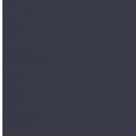
HAIX
HL
HUNTLANDIA
LOWA
POLYVER
SPIRALE
NORA
Перчатки
Mechanix
Очки и маски
WileyX
Ножи и мультитулы
HL
Leatherman
Morakniv
Opinel
Наушники
Peltor
Earmor
FCS AMP
Sordin
HL by ZOHAN
Impact Sport
Фонари
Petzl