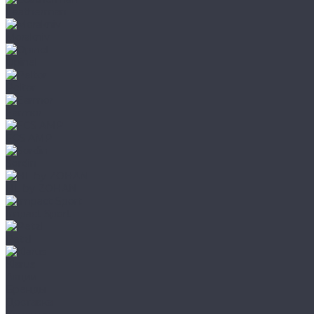
Leatherman
Morakniv
Opinel
Peltor
Earmor
FCS AMP
Sordin
HL by ZOHAN
Impact Sport
Petzl
Klarus
Акции
Бренды
Доставка