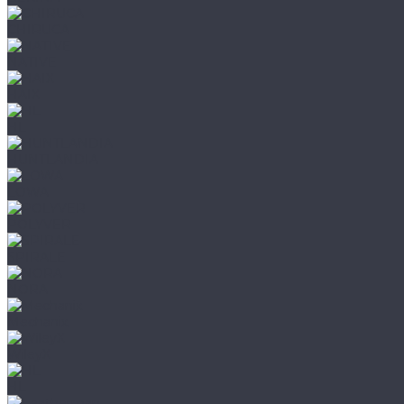
CHIRUCA
NATIVE
HAIX
HL
HUNTLANDIA
LOWA
POLYVER
SPIRALE
NORA
Mechanix
WileyX
HL