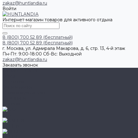
zakaz@huntlandia.ru
Войти
Интернет-магазин товаров для активного отдыха
8 (800) 700 52 89 (бесплатный)
8 (800) 700 52 89 (бесплатный)
г. Москва, ул. Адмирала Макарова, д. 6, стр. 13, 4-й этаж
Пн-Пт: 9:00-18:00 Cб-Вс: Выходной
zakaz@huntlandia.ru
Заказать звонок
Каталог товаров
Обувь
Перчатки
Очки и маски
Ножи и мультитулы
Наушники
Фонари
AIGLE
BAFFIN
BEKINA