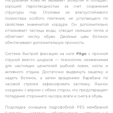
Натуральная кожа не вызывает аллергии и обладает
хорошей пароотводностью за счет сохранения
структуры пор. Оголовье из влагоустойчивого
полиэстера особого плетения, не уступающего по
свойствам знаменитой кордуре. Он дополнительно
отталкивает частицы воды, отводит излишки тепла и
облегчает чистку обуви. Двойные швы ботинок
обеспечивают дополнительную прочность.
Система быстрой фиксации на ноге
Fitgo
с прочной
струной вместо шнурков — технология, незаменимая
для настоящих ценителей рыбной ловли, охоты и
активного отдыха. Достаточно выдвинуть защелку и
надеть ботинок, а затем вращением барабана по
часовой стрелке зафиксировать застежку. Язычок
соединен с верхом с обеих сторон, что предотвращает
попадание стороннего мусора, влаги и снега в обувь.
Подкладка оснащена гидрофобной PES мембраной