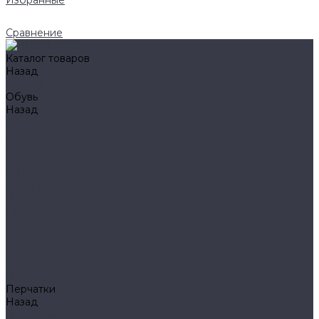
Избранные
Сравнение
Каталог товаров
Назад
Каталог товаров
Обувь
Назад
Обувь
AIGLE
BAFFIN
BEKINA
CHIRUCA
NATIVE
HAIX
HL
HUNTLANDIA
LOWA
POLYVER
SPIRALE
NORA
Перчатки
Назад
Перчатки