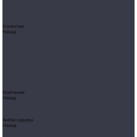
Klarus
Акции
Бренды
Доставка
Клиентам
Назад
Клиентам
Доставка и оплата
Гарантия
Обмен и возврат
Оферта
Политика конфиденциальности
Правила публикации отзывов на сайте
Вопрос - ответ
Стать оптовым клиентом
Блог
Компания
Назад
Компания
О компании
Сертификаты
Амбассадоры
Назад
Амбассадоры
Лазарев Виктор Юрьевич