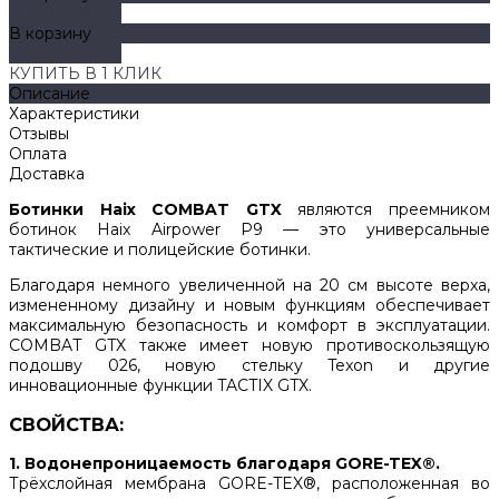
ДОБАВЛЕНО
В корзину
ДОБАВЛЕНО
КУПИТЬ В 1 КЛИК
Описание
Характеристики
Отзывы
Оплата
Доставка
Ботинки Haix COMBAT GTX
являются преемником
ботинок Haix Airpower P9 — это универсальные
тактические и полицейские ботинки.
Благодаря немного увеличенной на 20 см высоте верха,
измененному дизайну и новым функциям обеспечивает
максимальную безопасность и комфорт в эксплуатации.
COMBAT GTX также имеет новую противоскользящую
подошву 026, новую стельку Texon и другие
инновационные функции TACTIX GTX.
СВОЙСТВА:
1. Водонепроницаемость благодаря GORE-TEX®.
Трёхслойная мембрана GORE-TEX®, расположенная во