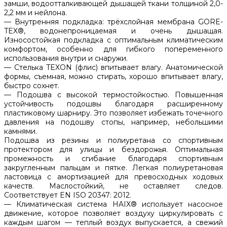
замши, водоотталкивающей дышащей ткани толщиной 2,0-
2,2 мм и нейлона.
— Внутренняя подкладка: трёхслойная мембрана GORE-
TEX®, водонепроницаемая и очень дышащая.
Износостойкая подкладка с оптимальным климатическим
комфортом, особенно для гибкого попеременного
использования внутри и снаружи.
— Стелька TEXON (флис) впитывает влагу. Анатомической
формы, съемная, можно стирать, хорошо впитывает влагу,
быстро сохнет.
— Подошва с высокой термостойкостью. Повышенная
устойчивость подошвы благодаря расширенному
пластиковому шарниру. Это позволяет избежать точечного
давления на подошву стопы, например, небольшими
камнями.
Подошва из резины и полиуретана со спортивным
протектором для улицы и бездорожья. Оптимальная
промежность и сгибание благодаря спортивным
закругленным пальцам и пятке. Легкая полиуретановая
ластовица с амортизацией для превосходных ходовых
качеств. Маслостойкий, не оставляет следов.
Соответствует EN ISO 20347: 2012.
— Климатическая система HAIX® использует насосное
движение, которое позволяет воздуху циркулировать с
каждым шагом — теплый воздух выпускается, а свежий