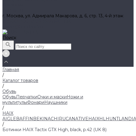
Вакансии
Контакты
г. Москва, ул. Адмирала Макарова, д. 6, стр. 13, 4-й этаж
8 (800) 700 52 89 (бесплатный)
zakaz@huntlandia.ru
Поиск
Главная
/
Каталог товаров
/
Обувь
Обувь
Перчатки
Очки и маски
Ножи и
мультитулы
Фонари
Наушники
/
HAIX
AIGLE
BAFFIN
BEKINA
CHIRUCA
NATIVE
HAIX
HL
HUNTLANDI
/
Ботинки HAIX Tactix GTX High, black, р.42 (UK 8)