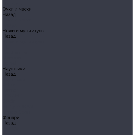
Mechanix
Очки и маски
Назад
Очки и маски
WileyX
Ножи и мультитулы
Назад
Ножи и мультитулы
HL
Leatherman
Morakniv
Opinel
Наушники
Назад
Наушники
Peltor
Earmor
FCS AMP
Sordin
HL by ZOHAN
Impact Sport
Фонари
Назад
Фонари
Petzl