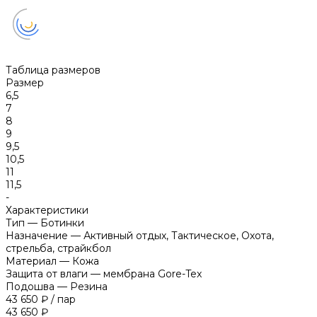
Таблица размеров
Размер
6,5
7
8
9
9,5
10,5
11
11,5
-
Характеристики
Тип
—
Ботинки
Назначение
—
Активный отдых, Тактическое, Охота,
стрельба, страйкбол
Материал
—
Кожа
Защита от влаги
—
мембрана Gore-Tex
Подошва
—
Резина
43 650 ₽
/
пар
43 650 ₽