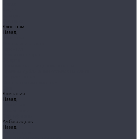
Klarus
Акции
Бренды
Доставка
Клиентам
Назад
Клиентам
Доставка и оплата
Гарантия
Обмен и возврат
Оферта
Политика конфиденциальности
Правила публикации отзывов на сайте
Вопрос - ответ
Стать оптовым клиентом
Блог
Компания
Назад
Компания
О компании
Сертификаты
Амбассадоры
Назад
Амбассадоры
Лазарев Виктор Юрьевич