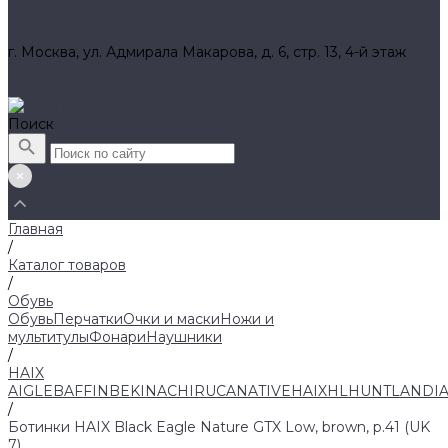
Вакансии
Контакты
г. Москва, ул. Адмирала Макарова, д. 6, стр. 13, 4-й этаж
8 (800) 700 52 89 (бесплатный)
zakaz@huntlandia.ru
Поиск
Главная
/
Каталог товаров
/
Обувь
Обувь
Перчатки
Очки и маски
Ножи и
мультитулы
Фонари
Наушники
/
HAIX
AIGLE
BAFFIN
BEKINA
CHIRUCA
NATIVE
HAIX
HL
HUNTLANDI
/
Ботинки HAIX Black Eagle Nature GTX Low, brown, р.41 (UK
7)