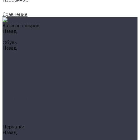
Избранные
Сравнение
Каталог товаров
Назад
Каталог товаров
Обувь
Назад
Обувь
AIGLE
BAFFIN
BEKINA
CHIRUCA
NATIVE
HAIX
HL
HUNTLANDIA
LOWA
POLYVER
SPIRALE
NORA
Перчатки
Назад
Перчатки