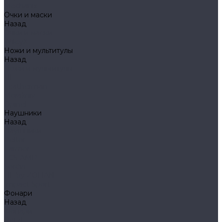
Mechanix
Очки и маски
Назад
Очки и маски
WileyX
Ножи и мультитулы
Назад
Ножи и мультитулы
HL
Leatherman
Morakniv
Opinel
Наушники
Назад
Наушники
Peltor
Earmor
FCS AMP
Sordin
HL by ZOHAN
Impact Sport
Фонари
Назад
Фонари
Petzl